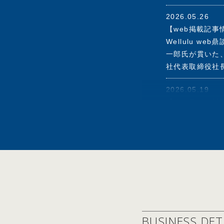
2000年6月～
2026.05.26
2003年5月～
【web掲載記事情報
ードメンバー
Wellulu 
2006年6月～2
一郎氏が貫いた、
2020年8月セ
社代表取締役社
2021年6月エス
2021年9月Ari
2026.05.19
2022年5月(株)
【オンライン対談情報
2025年6月ロ
FLAGS 「伊
しいこと』オン
＜経済同友会 
2004年度起業
2026.05.19
2005年度起業
【雑誌掲載情報】20
2006～200
理念と経営 2
2008年度社会
めにある」記事
2009年度中堅
2010年度観光
2026.05.19
2011年度社会
BUSINESS DET
【WEB掲載情報】2