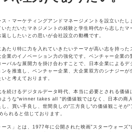
ース・マーケティングアンドマネージメントを設立いたし
ていただいたマネジメントの経験と学生時代から志したマ
お返ししたいとの思いが会社設立の動機です。
にあたり特に力を入れていきたいテーマが高い志を持った
大企業のイノベーション力の強化です。ベンチャー企業の
ローバルな展開力を掛け合わすことで、日本企業によるデ
ョンを推進し、ベンチャー企業、大企業双方のシナジーが
たいと考えております。
化を続けるデジタルデータ時代、本当に必要とされる価値
うな“winner takes all “的価値観ではなく、日本の
良し、買い手良し、世間良しの“三方良し“の価値観こそが“
求められると信じております。
ース」とは、1977年に公開された映画”スターウォーズ