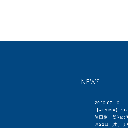
1950年(昭和
(現 ライオン(
1986年プラス
でスタートした
7年にはアスクル
は東証一部へと
オフィス用品No
さらにECの時代
ＢとＢtoＣの枠
NEWS
を退任。同年、
ャー企業の支援
ー、経営者とし
2003年に経済
2026.07.16
ついて提言を行う
【Audible】202
岩田彰一郎初の著
▼その他の役職
月22日（水）よ