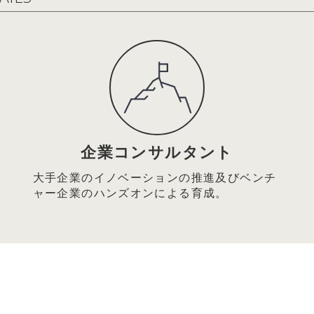
金融市場委員会副委員長
イン キャリアコーナー『なぜか部下の話を聴くのがうまい上司。その
ment」の姿勢にあり』エール株式会社 代表取締役 篠田真貴子氏と
3日：企業経営
神あふれる経営の実践を
」と「5つのジャパン・ニューディール」の推進による
26/5/2(土)
型CSR」の展開～
26年6月号 特別対談「一人ひとりが考えて動く組織はどうすればつ
員会(委員長： 岩田 彰一郎)
 篠田真貴子氏との対談記事掲載
企業コンサルタント
24日：経済・財政・金融
026/4/1(水)
業ニューディール政策
大手企業のイノベーションの推進及びベンチ
ライン キャリアコーナー 『情熱だけでは成功しない理由とは？ 
活力ある『中小輝業』へのフロンティア−
ャー企業のハンズオンによる育成。
仕組み」』 武蔵野大学 アントレプレナーシップ学部 学部長 伊
堅・中小企業活性化委員会(委員長： 岩田 彰一郎)
3日：企業経営
26/4/6(月)
への進化
26年5月号[総力特集：これから伸びる仕事・業種] に武蔵野大学 ア
会と企業の相乗発展を目指して～
 伊藤羊一氏との対談記事掲載
的責任経営委員会(委員長：岩田 彰一郎)