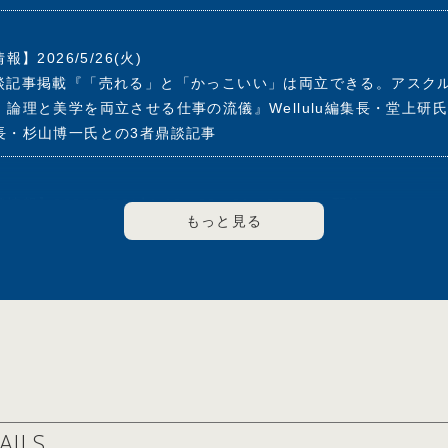
2011年5月マネックスグループ(株)のアドバイザリーボードメンバ
2008年6月(株)エヌ・ティ・ティ・ドコモ(現 (株)ＮＴＴドコモ)
】2026/5/26(火)
web鼎談記事掲載『「売れる」と「かっこいい」は両立できる。アス
018年3月(株)資生堂 社外取締役
論理と美学を両立させる仕事の流儀』Wellulu編集長・堂上研
ーフィー(株)社外取締役
長・杉山博一氏との3者鼎談記事
テー(株)社外取締役
thmer(株)社外取締役
Hacobu社外取締役
】2026/5/20(水) 19：30～21：00 Live配信
ート製薬(株)社外取締役
藤羊一が聞く！」#5 ゲスト：岩田彰一郎 著書『起業家になる前
ライン対談
活動＞
フォーラム企画運営委員
フォーラム委員長
26/4/21(火)
7年度ＩＴによる社会変革委員会委員長
026年5月号 トップインタビュー「会社は社会の公器。世の中の
的責任経営委員会委員長
掲載
・中小企業活性化委員会委員長
・文化委員会委員長
的責任経営委員会委員長
AILS
026/5/5(火)