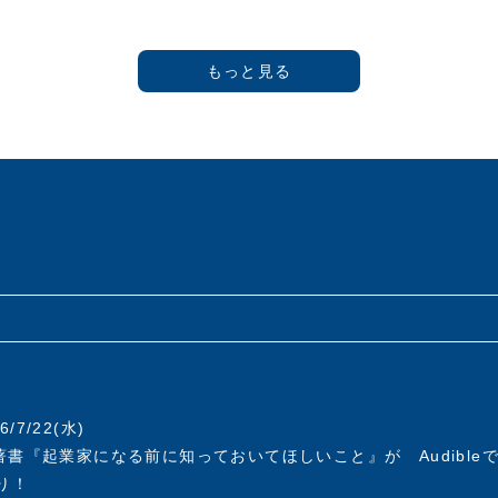
25年)大阪生まれ。1973年(昭和48年)慶應義塾大学商学部卒業後、
株))に入社し「フリー&フリー」などのヘアケア商品を開発。
(株)に入社。1992年に新規事業であるアスクル事業推進室 室長
アスクル事業はオフィス用品通販サービスのパイオニアとして急成
株式会社設立とともに代表取締役社長に就任。2000年にはJASDA
上場を果たす。その後も社長兼CEOとしてアスクルを指揮し、年商
.1デリバリーサービスへと発展させる。
を予見し、2012年には個人向け通販サービス「LOHACO」(ロハ
を超えたｅコマースサービスまでその事業領域を拡大する。 201
株式会社フォース・マーケティングアンドマネージメントを設立
と大企業のイノベーション強化をその使命とし、これまで培って
ての手腕と経験を活かしながら、社会に貢献できる企業の育成に
同友会に入会、2008年度から2012年度まで副代表幹事として企
。2013年度より2021年度まで幹事を歴任。
6/7/22(水)
書『起業家になる前に知っておいてほしいこと』が Audible
り！