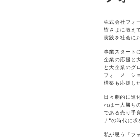
株式会社フォ
皆さまに教え
実践を社会に
事業スタート
企業の応援と
と大企業のグ
フォーメーシ
構築も応援し
日々劇的に進
れは一人勝ちのよ
である売り手
ナ“の時代に
私が思う「フォ