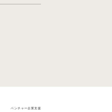
秘密は｢with
の対談記事掲載
くれるのか？」エ
アスクル創業者が
藤羊一氏との対談
ントレプレナーシッ
ベンチャー企業支援