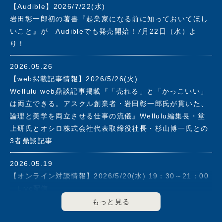
【Audible】2026/7/22(水)
2019年アスクル社長を退任。同年、株式会社フォース・マ
岩田彰一郎初の著書『起業家になる前に知っておいてほし
ーケティングアンドマネージメントを設立。志の高いベン
いこと』が Audibleでも発売開始！7月22日（水）よ
チャー企業の支援と大企業のイノベーション強化をその使
り！
命とし、これまで培ってきたマーケッター、経営者として
の手腕と経験を活かしながら、社会に貢献できる企業の育
2026.05.26
成に力を注ぐ。
【web掲載記事情報】2026/5/26(火)
2003年に経済同友会に入会、2008年度から2012年度まで
Wellulu web鼎談記事掲載『「売れる」と「かっこいい」
副代表幹事として企業の社会的責任について提言を行う。
は両立できる。アスクル創業者・岩田彰一郎氏が貫いた、
2013年度より2021年度まで幹事を歴任。
論理と美学を両立させる仕事の流儀』Wellulu編集長・堂
上研氏とオシロ株式会社代表取締役社長・杉山博一氏との
▼その他の役職
3者鼎談記事
2000年6月～2011年5月マネックスグループ(株)のアドバ
イザリーボードメンバー
2026.05.19
2003年5月～2008年6月(株)エヌ・ティ・ティ・ドコモ(現
【オンライン対談情報】2026/5/20(水) 19：30～21：00
(株)ＮＴＴドコモ)のアドバイザリーボードメンバー
Live配信
2006年6月～2018年3月(株)資生堂 社外取締役
FLAGS 「伊藤羊一が聞く！」#5 ゲスト：岩田彰一郎
2020年8月セーフィー(株)社外取締役
著書『起業家になる前に知っておいてほしいこと』オンラ