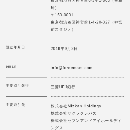
東京都渋谷区神宮前6-34-1-503（事務
ーケティングの実践を支援いたします。
所）
2025.06.12
詳細はこちら
>
〒150-0001
【講演情報】2025/3/25(水)
東京都渋谷区神宮前1-4-20-327（神宮
第1回レジェンドにKKRジャパンシニアフェロー斉藤惇氏
前スタジオ）
に聞くForce Venture Lab開催
2025.02.18
設立年月日
One StepSは"AIとユーザーの繋ぎ目を作る"ことをミッシ
2019年9月3日
【講演情報】2025/2/20(木)10：40～11：50
ョンに機械学習を用いた伴走型プロダクト開発支援とAIヒ
ューマンのプロダクト開発を行っています。
ロジスティックス関西大会2025にて講演 「ロジスティク
email
スにおける協創的イノベーション」
info@forcemam.com
詳細はこちら
>
2025.02.11
主要取引銀行
三菱UFJ銀行
【理事就任報告】2025/2/10(月)
一般社団法人 日本の未来構築研究機構の理事に就任しま
した
食の多様性プラットフォーム「WE TABLE」を運営し、ア
主要取引先
株式会社Mizkan Holdings
レルギー・ヴィーガン・宗教的制限等に対応した食体験を
株式会社サクラクレパス
2025.02.10
提供します。 MAPやケータリングをコミュニティベース
株式会社セブンアンドアイホールディ
で展開し、世界中の人々が一つのテーブルを囲める社会を
【イベント登壇情報】2025/2/7 (金)
目指します。
ングス
THE SEEDが運営するカンファレンス「The Future