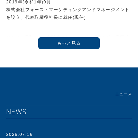
2019年(令和1年)9月
株式会社フォース・マーケティングアンドマネージメント
を設立、代表取締役社長に就任(現任)
1950年(昭和25年)大阪生まれ。1973年(昭和48年)慶應義
塾大学商学部卒業後、ライオン油脂(株)(現 ライオン(株))
に入社し「フリー&フリー」などのヘアケア商品を開発。
1986年プラス(株)に入社。1992年に新規事業であるアス
クル事業推進室 室長に就任。創業時４人でスタートしたア
スクル事業はオフィス用品通販サービスのパイオニアとし
て急成長を遂げ、1997年にはアスクル株式会社設立ととも
に代表取締役社長に就任。2000年にはJASDAQ、2004年
ニュース
には東証一部へと上場を果たす。その後も社長兼CEOとし
てアスクルを指揮し、年商4000億を誇るオフィス用品No.
NEWS
1デリバリーサービスへと発展させる。
さらにECの時代を予見し、2012年には個人向け通販サー
ビス「LOHACO」(ロハコ)を開始。ＢtoＢとＢtoＣの枠を
2026.07.16
超えたｅコマースサービスまでその事業領域を拡大する。