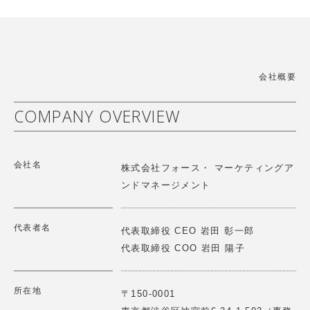
【講演情報】2025/9/3(水)
「世界中のこども達の「生きる力」を育てたい」をミッシ
ョンに、幼児施設向けの教育教材、こどもだけでなく保育
第2回レジェンドに聞く オリックス株式会社シニアチェ
者や保護者も楽しくなるソリューションを提供しています
アマン宮内義彦氏ご講話 Force Venture Lab.開催
詳細はこちら
>
会社概要
2025.10.23
【講演情報】2025/10/23(木)
COMPANY OVERVIEW
第25回戦略物流セミナー (株)イー・ロジット角井様との
パネルディスカッション
ハハカラは「夫婦協働への意識と知識向上」「家事育児の
会社名
可視化」「分担促進」に取り組むことで企業と個人の幸福
2025.06.12
株式会社フォース・ マーケティングア
度と生産性の向上に貢献します。
【講演情報】2025/6/12(木)
ンドマネージメント
第18期一流塾 講師 「新しい経営哲学～歴史の転換点に
詳細はこちら
>
どう立ち向かうか～」
代表者名
代表取締役 CEO 岩田 彰一郎
代表取締役 COO 岩田 陽子
2025.06.12
【総会】2025/６/11(水)
第２回 Force Venture Lab 開催 『仲間と語らう
GOOD SHARE株式会社は「推し活」促進アプリの提供を
所在地
〒150-0001
通じて、顧客のファン化を促進し効果的な企業のファンマ
～歴史の転換点にどうたち向かうか～』