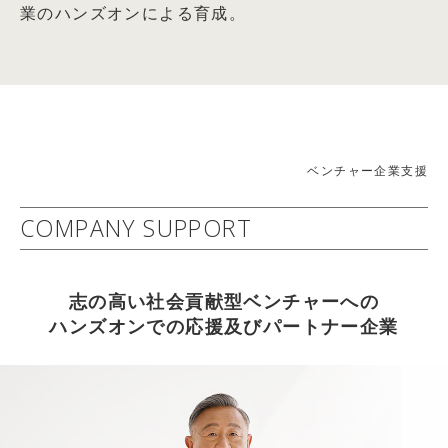
業のハンズオンによる育成。
「未来価値創造型CSR」の展開～
篠田真貴子氏との対談記事掲載
社会的責任経営委員会(委員長： 岩田 彰一郎)
2026.04.05
詳細はコチラ
【WEB掲載情報】2026/4/1(水)
2010年05月24日：経済・財政・金融
THE21オンライン キャリアコーナー 『情熱だけでは
21世紀 中小企業ニューディール政策
成功しない理由とは？ アスクル創業者が教える「勝てる仕
−幸せで豊かで活力ある『中小輝業』へのフロンティア−
組み」』 武蔵野大学 アントレプレナーシップ学部 学部
ベンチャー企業支援
2009年度 中堅・中小企業活性化委員会(委員長： 岩田 彰
長 伊藤羊一氏との対談記事掲載
一郎)
COMPANY SUPPORT
2026.04.05
詳細はコチラ
【雑誌掲載情報】2026/4/6(月)
2012年06月13日：企業経営
THE21 2026年5月号[総力特集：これから伸びる仕事・業
志の高い社会貢献型ベンチャーへの
社会益共創企業への進化
種] に武蔵野大学 アントレプレナーシップ学部 学部長 伊
ハンズオンでの応援及びパートナー企業
～持続可能な社会と企業の相乗発展を目指して～
藤羊一氏との対談記事掲載
2011年度社会的責任経営委員会(委員長：岩田 彰一郎)
2026.04.05
詳細はコチラ
【WEB掲載情報】2026/4/3(金)
以上
PRESIDENT ONLINE ビジネスに『起業家になる前に