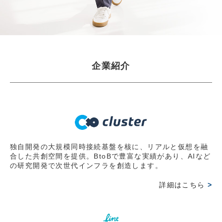
JBpress innovation Review良書抜粋ページに『起業家に
なる前に知っておいてほしいこと」掲載 第2弾
2026.03.30
【WEB掲載情報】2026/3/30(月)
企業紹介
JBpress innovation Review良書抜粋ページに『起業家に
なる前に知っておいてほしいこと」掲載 第1弾
2026.03.15
【出版情報】2026/3/6(金)
岩田彰一郎 初の著書『起業家になる前に知っておいてほ
しいこと～経営の難問を乗り越えるたった一つの考え方
独自開発の大規模同時接続基盤を核に、リアルと仮想を融
合した共創空間を提供。BtoBで豊富な実績があり、AIなど
～』好評発売中
の研究開発で次世代インフラを創造します。
2026.03.15
詳細はこちら
>
【オンライン情報】2026/3/1(日)
オンラインコミュニティー『FLOWフッシーの会』にて発
売前オンライン読書会で講演。主催のレオスキャピタルワ