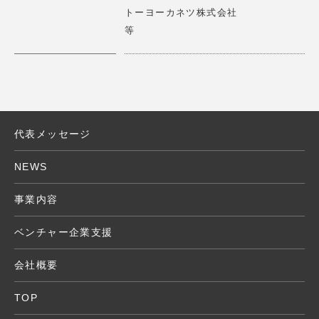
トーヨーカネツ株式会社
X」に ロート製薬株式会社 山田代表取締役会長とのパネ
詳細はこちら
>
等
ルディスカッション
2025.01.14
【講演情報】2025/1/15(水)
第17期一流塾 講師 「新しい経営哲学 」
タイムリープは、少人数で多拠点の接客を可能にする遠隔
接客サービスRURAを展開しています。 RURAを通じて、
サービス業の大きな課題である人手不足を解決していきま
代表メッセージ
2024.11.15
す。
【アワード審査員】応募期間2024/11/11（月)～ 11/24
NEWS
（日）
詳細はこちら
>
エモアワードの審査委員 受賞作品発表12/26(火）
事業内容
2024.10.08
ベンチャー企業支援
【講演情報】2024/10/30(水) 15：00～16：30 Creatio
ヴィアゲートは映像解析技術を用いた消費者インサイト調
n Camp TENNOZ
会社概要
査プラットフォーム「エモミル」で、社会に新しい価値を
『New Commerce Conference』にて講演
作り出すイノベーターの閃きをサポートしています。
TOP
2024.10.08
詳細はこちら
>