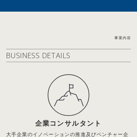
2021年6月エステー(株)社外取締役
イン対談
2021年9月Arithmer(株)社外取締役
2026.05.19
2022年5月(株)Hacobu社外取締役
【雑誌掲載情報】2026/4/21(火)
2025年6月ロート製薬(株)社外取締役
理念と経営 2026年5月号 トップインタビュー「会社は
＜経済同友会 活動＞
事業内容
社会の公器。世の中の課題を解決するためにある」記事掲
2004年度起業フォーラム企画運営委員
載
BUSINESS DETAILS
2005年度起業フォーラム委員長
2026.05.19
2006～2007年度ＩＴによる社会変革委員会委員長
【WEB掲載情報】2026/5/5(火)
2008年度社会的責任経営委員会委員長
THE21オンライン キャリアコーナー『なぜか部下の話を
2009年度中堅・中小企業活性化委員会委員長
聴くのがうまい上司。その秘密は｢without judgment」の
2010年度観光・文化委員会委員長
姿勢にあり』エール株式会社 代表取締役 篠田真貴子氏
2011年度社会的責任経営委員会委員長
との対談記事掲載
2015年度国際金融市場委員会副委員長
2009年04月23日：企業経営
2026.05.19
今こそ企業家精神あふれる経営の実践を
【雑誌掲載情報】2026/5/2(土)
企業コンサルタント
～「三面鏡経営」と「5つのジャパン・ニューディール」
THE21 2026年6月号 特別対談「一人ひとりが考えて動
大手企業のイノベーションの推進及びベンチャー企
の推進による
く組織はどうすればつくれるのか？」エール代表取締役