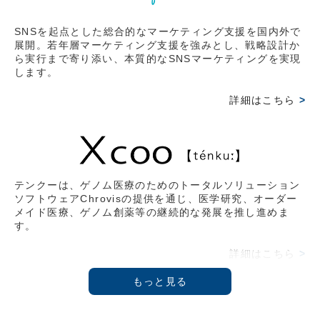
ークス株式会社代表取締役社長 藤野英人氏との対談。
SNSを起点とした総合的なマーケティング支援を国内外で
2026.03.15
展開。若年層マーケティング支援を強みとし、戦略設計か
ら実行まで寄り添い、本質的なSNSマーケティングを実現
【オンライン情報】2026/2/20(金)
します。
2月17日収録。『THE21』4月号 武蔵野大学アントレプ
レナーシップ学科学部長教授 伊藤羊一氏と鼎談。その時
詳細はこちら
>
の様子をVoicyにて拝聴可能。
2026.02.09
【雑誌掲載情報】2026/2/9(月)
日経ムック 〔物流革命2026〕 イーロジット角井 亮一
テンクーは、ゲノム医療のためのトータルソリューション
ソフトウェアChrovisの提供を通じ、医学研究、オーダー
氏との対談記事 掲載
メイド医療、ゲノム創薬等の継続的な発展を推し進めま
す。
2026.02.09
【総会】2025/12/3(水)
詳細はこちら
>
第3回 Force Venture Lab.開催『参加型クロスディスカ
ッション』
2025.10.23