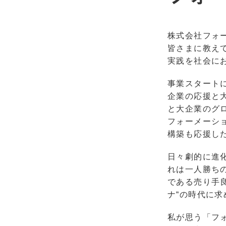
株式会社フォ
皆さまに教え
実践を社会に
事業スタート
企業の応援と
と大企業のグ
フォーメーシ
構築も応援し
日々劇的に進
れは一人勝ちのよ
である売り手
ナ“の時代に
私が思う「フォ