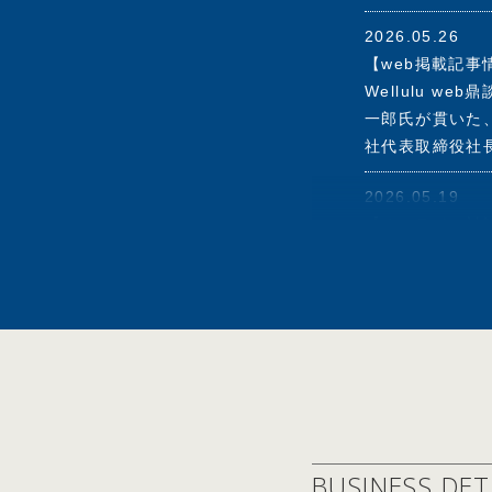
2000年6月～
2026.05.26
2003年5月～
【web掲載記事情報
ードメンバー
Wellulu 
2006年6月～2
一郎氏が貫いた、
2020年8月セ
社代表取締役社
2021年6月エス
2021年9月Ari
2026.05.19
2022年5月(株)
【オンライン対談情報
2025年6月ロ
FLAGS 「伊
しいこと』オン
＜経済同友会 
2004年度起業
2026.05.19
2005年度起業
【雑誌掲載情報】20
2006～200
理念と経営 2
2008年度社会
めにある」記事
2009年度中堅
2010年度観光
2026.05.19
2011年度社会
BUSINESS DET
【WEB掲載情報】2