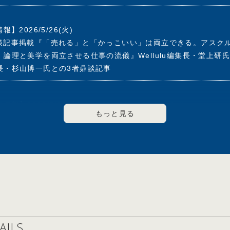
2011年5月マネックスグループ(株)のアドバイザリーボードメンバ
2008年6月(株)エヌ・ティ・ティ・ドコモ(現 (株)ＮＴＴドコモ)
】2026/5/26(火)
web鼎談記事掲載『「売れる」と「かっこいい」は両立できる。アス
018年3月(株)資生堂 社外取締役
論理と美学を両立させる仕事の流儀』Wellulu編集長・堂上研
ーフィー(株)社外取締役
長・杉山博一氏との3者鼎談記事
テー(株)社外取締役
thmer(株)社外取締役
Hacobu社外取締役
】2026/5/20(水) 19：30～21：00 Live配信
ート製薬(株)社外取締役
藤羊一が聞く！」#5 ゲスト：岩田彰一郎 著書『起業家になる前
ライン対談
活動＞
フォーラム企画運営委員
フォーラム委員長
26/4/21(火)
7年度ＩＴによる社会変革委員会委員長
026年5月号 トップインタビュー「会社は社会の公器。世の中の
的責任経営委員会委員長
掲載
・中小企業活性化委員会委員長
・文化委員会委員長
的責任経営委員会委員長
AILS
026/5/5(火)