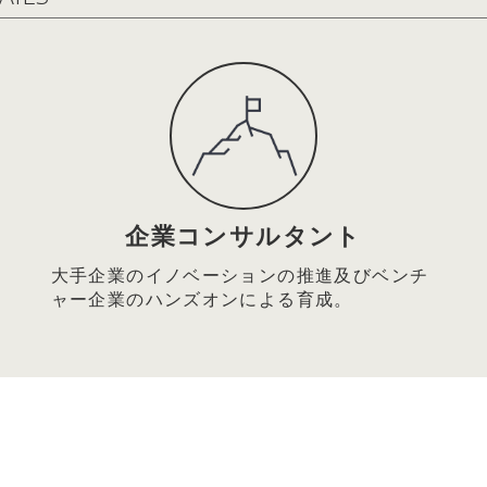
金融市場委員会副委員長
イン キャリアコーナー『なぜか部下の話を聴くのがうまい上司。その
ment」の姿勢にあり』エール株式会社 代表取締役 篠田真貴子氏と
3日：企業経営
神あふれる経営の実践を
」と「5つのジャパン・ニューディール」の推進による
26/5/2(土)
型CSR」の展開～
26年6月号 特別対談「一人ひとりが考えて動く組織はどうすればつ
員会(委員長： 岩田 彰一郎)
 篠田真貴子氏との対談記事掲載
企業コンサルタント
24日：経済・財政・金融
026/4/1(水)
業ニューディール政策
大手企業のイノベーションの推進及びベンチ
ライン キャリアコーナー 『情熱だけでは成功しない理由とは？ 
活力ある『中小輝業』へのフロンティア−
ャー企業のハンズオンによる育成。
仕組み」』 武蔵野大学 アントレプレナーシップ学部 学部長 伊
堅・中小企業活性化委員会(委員長： 岩田 彰一郎)
3日：企業経営
26/4/6(月)
への進化
26年5月号[総力特集：これから伸びる仕事・業種] に武蔵野大学 ア
会と企業の相乗発展を目指して～
 伊藤羊一氏との対談記事掲載
的責任経営委員会(委員長：岩田 彰一郎)