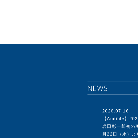
1950年(昭和
(現 ライオン(
1986年プラス
でスタートした
7年にはアスクル
は東証一部へと
オフィス用品No
さらにECの時代
ＢとＢtoＣの枠
NEWS
を退任。同年、
ャー企業の支援
ー、経営者とし
2003年に経済
2026.07.16
ついて提言を行う
【Audible】202
岩田彰一郎初の著
▼その他の役職
月22日（水）よ