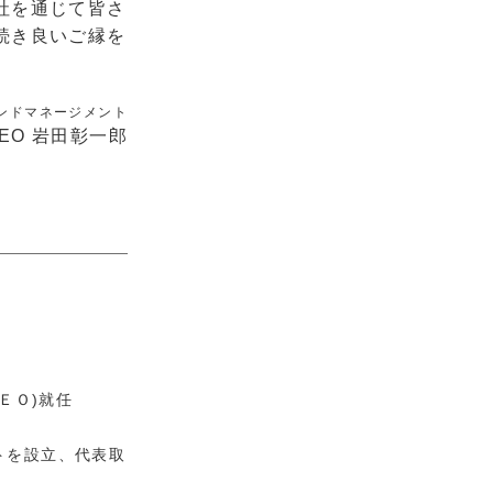
社を通じて皆さ
続き良いご縁を
ンドマネージメント
EO 岩田彰一郎
ＥＯ)就任
トを設立、代表取