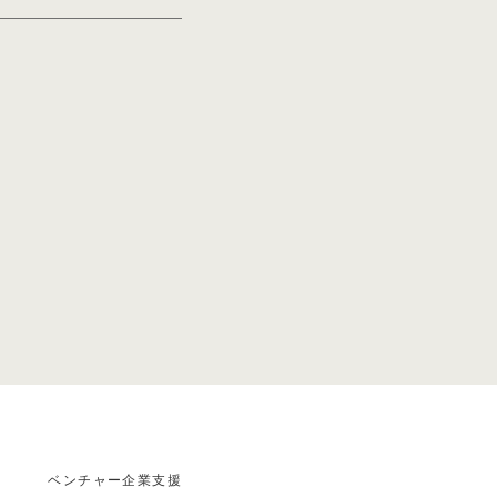
秘密は｢with
の対談記事掲載
くれるのか？」エ
アスクル創業者が
藤羊一氏との対談
ントレプレナーシッ
ベンチャー企業支援