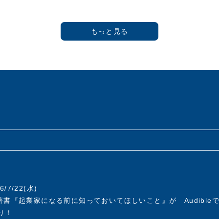
25年)大阪生まれ。1973年(昭和48年)慶應義塾大学商学部卒業後、
株))に入社し「フリー&フリー」などのヘアケア商品を開発。
(株)に入社。1992年に新規事業であるアスクル事業推進室 室長
アスクル事業はオフィス用品通販サービスのパイオニアとして急成
株式会社設立とともに代表取締役社長に就任。2000年にはJASDA
上場を果たす。その後も社長兼CEOとしてアスクルを指揮し、年商
.1デリバリーサービスへと発展させる。
を予見し、2012年には個人向け通販サービス「LOHACO」(ロハ
を超えたｅコマースサービスまでその事業領域を拡大する。 201
株式会社フォース・マーケティングアンドマネージメントを設立
と大企業のイノベーション強化をその使命とし、これまで培って
ての手腕と経験を活かしながら、社会に貢献できる企業の育成に
同友会に入会、2008年度から2012年度まで副代表幹事として企
。2013年度より2021年度まで幹事を歴任。
6/7/22(水)
書『起業家になる前に知っておいてほしいこと』が Audible
り！