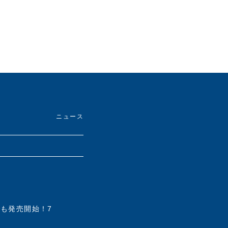
ライオン油脂(株)
に就任。創業時４人
長を遂げ、199
Q、2004年に
4000億を誇る
コ)を開始。Ｂto
ニュース
9年アスクル社長
。志の高いベンチ
きたマーケッタ
力を注ぐ。
業の社会的責任に
でも発売開始！7