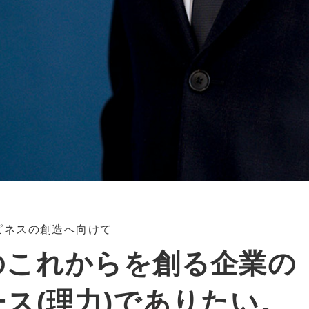
ピネスの創造へ向けて
のこれからを創る企業の
ス(理力)でありたい。