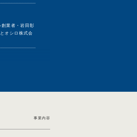
ー
のアドバイザリーボ
クル創業者・岩田彰
氏とオシロ株式会
に知っておいてほ
課題を解決するた
事業内容