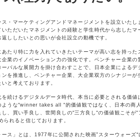
ース・マーケティングアンドマネージメントを設立いたし
ていただいたマネジメントの経験と学生時代から志したマ
お返ししたいとの思いが会社設立の動機です。
にあたり特に力を入れていきたいテーマが高い志を持った
大企業のイノベーション力の強化です。ベンチャー企業の
ローバルな展開力を掛け合わすことで、日本企業によるデ
ョンを推進し、ベンチャー企業、大企業双方のシナジーが
たいと考えております。
化を続けるデジタルデータ時代、本当に必要とされる価値
うな“winner takes all “的価値観ではなく、日本の
良し、買い手良し、世間良しの“三方良し“の価値観こそが“
求められると信じております。
ース」とは、1977年に公開された映画”スターウォーズ