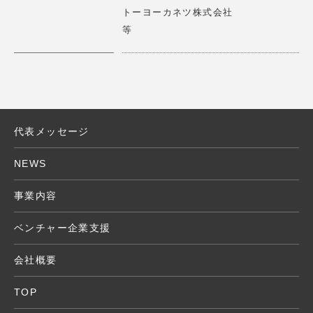
トーヨーカネツ株式会社
X」に ロート製薬株式会社 山田代表取締役会長とのパネ
詳細はこちら
>
等
ルディスカッション
2025.01.14
【講演情報】2025/1/15(水)
第17期一流塾 講師 「新しい経営哲学 」
タイムリープは、少人数で多拠点の接客を可能にする遠隔
接客サービスRURAを展開しています。 RURAを通じて、
サービス業の大きな課題である人手不足を解決していきま
代表メッセージ
2024.11.15
す。
【アワード審査員】応募期間2024/11/11（月)～ 11/24
NEWS
（日）
詳細はこちら
>
エモアワードの審査委員 受賞作品発表12/26(火）
事業内容
2024.10.08
ベンチャー企業支援
【講演情報】2024/10/30(水) 15：00～16：30 Creatio
ヴィアゲートは映像解析技術を用いた消費者インサイト調
n Camp TENNOZ
会社概要
査プラットフォーム「エモミル」で、社会に新しい価値を
『New Commerce Conference』にて講演
作り出すイノベーターの閃きをサポートしています。
TOP
2024.10.08
詳細はこちら
>