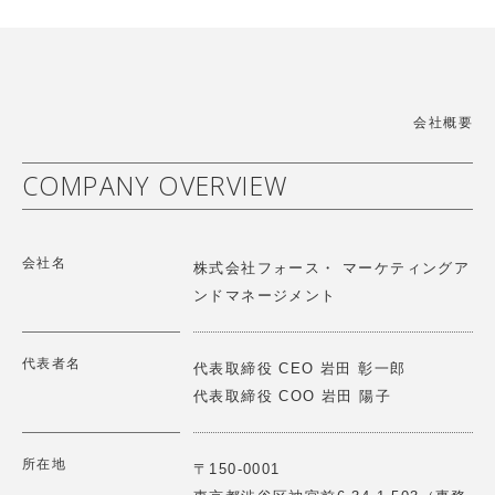
【講演情報】2025/9/3(水)
「世界中のこども達の「生きる力」を育てたい」をミッシ
ョンに、幼児施設向けの教育教材、こどもだけでなく保育
第2回レジェンドに聞く オリックス株式会社シニアチェ
者や保護者も楽しくなるソリューションを提供しています
アマン宮内義彦氏ご講話 Force Venture Lab.開催
詳細はこちら
>
会社概要
2025.10.23
【講演情報】2025/10/23(木)
COMPANY OVERVIEW
第25回戦略物流セミナー (株)イー・ロジット角井様との
パネルディスカッション
ハハカラは「夫婦協働への意識と知識向上」「家事育児の
会社名
可視化」「分担促進」に取り組むことで企業と個人の幸福
2025.06.12
株式会社フォース・ マーケティングア
度と生産性の向上に貢献します。
【講演情報】2025/6/12(木)
ンドマネージメント
第18期一流塾 講師 「新しい経営哲学～歴史の転換点に
詳細はこちら
>
どう立ち向かうか～」
代表者名
代表取締役 CEO 岩田 彰一郎
代表取締役 COO 岩田 陽子
2025.06.12
【総会】2025/６/11(水)
第２回 Force Venture Lab 開催 『仲間と語らう
GOOD SHARE株式会社は「推し活」促進アプリの提供を
所在地
〒150-0001
通じて、顧客のファン化を促進し効果的な企業のファンマ
～歴史の転換点にどうたち向かうか～』