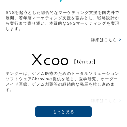
ークス株式会社代表取締役社長 藤野英人氏との対談。
SNSを起点とした総合的なマーケティング支援を国内外で
2026.03.15
展開。若年層マーケティング支援を強みとし、戦略設計か
ら実行まで寄り添い、本質的なSNSマーケティングを実現
【オンライン情報】2026/2/20(金)
します。
2月17日収録。『THE21』4月号 武蔵野大学アントレプ
レナーシップ学科学部長教授 伊藤羊一氏と鼎談。その時
詳細はこちら
>
の様子をVoicyにて拝聴可能。
2026.02.09
【雑誌掲載情報】2026/2/9(月)
日経ムック 〔物流革命2026〕 イーロジット角井 亮一
テンクーは、ゲノム医療のためのトータルソリューション
ソフトウェアChrovisの提供を通じ、医学研究、オーダー
氏との対談記事 掲載
メイド医療、ゲノム創薬等の継続的な発展を推し進めま
す。
2026.02.09
【総会】2025/12/3(水)
詳細はこちら
>
第3回 Force Venture Lab.開催『参加型クロスディスカ
ッション』
2025.10.23