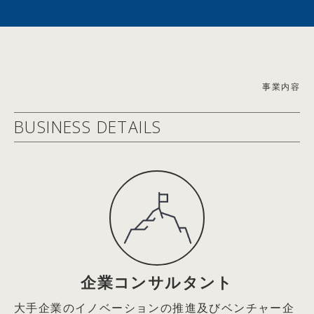
2021年6月エステー(株)社外取締役
イン対談
2021年9月Arithmer(株)社外取締役
2026.05.19
2022年5月(株)Hacobu社外取締役
【雑誌掲載情報】2026/4/21(火)
2025年6月ロート製薬(株)社外取締役
理念と経営 2026年5月号 トップインタビュー「会社は
＜経済同友会 活動＞
事業内容
社会の公器。世の中の課題を解決するためにある」記事掲
2004年度起業フォーラム企画運営委員
載
BUSINESS DETAILS
2005年度起業フォーラム委員長
2026.05.19
2006～2007年度ＩＴによる社会変革委員会委員長
【WEB掲載情報】2026/5/5(火)
2008年度社会的責任経営委員会委員長
THE21オンライン キャリアコーナー『なぜか部下の話を
2009年度中堅・中小企業活性化委員会委員長
聴くのがうまい上司。その秘密は｢without judgment」の
2010年度観光・文化委員会委員長
姿勢にあり』エール株式会社 代表取締役 篠田真貴子氏
2011年度社会的責任経営委員会委員長
との対談記事掲載
2015年度国際金融市場委員会副委員長
2009年04月23日：企業経営
2026.05.19
今こそ企業家精神あふれる経営の実践を
【雑誌掲載情報】2026/5/2(土)
企業コンサルタント
～「三面鏡経営」と「5つのジャパン・ニューディール」
THE21 2026年6月号 特別対談「一人ひとりが考えて動
大手企業のイノベーションの推進及びベンチャー企
の推進による
く組織はどうすればつくれるのか？」エール代表取締役