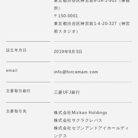
東京都渋谷区神宮前6-34-1-503（事務
ーケティングの実践を支援いたします。
所）
2025.06.12
詳細はこちら
>
〒150-0001
【講演情報】2025/3/25(水)
東京都渋谷区神宮前1-4-20-327（神宮
第1回レジェンドにKKRジャパンシニアフェロー斉藤惇氏
前スタジオ）
に聞くForce Venture Lab開催
2025.02.18
設立年月日
One StepSは"AIとユーザーの繋ぎ目を作る"ことをミッシ
2019年9月3日
【講演情報】2025/2/20(木)10：40～11：50
ョンに機械学習を用いた伴走型プロダクト開発支援とAIヒ
ューマンのプロダクト開発を行っています。
ロジスティックス関西大会2025にて講演 「ロジスティク
email
スにおける協創的イノベーション」
info@forcemam.com
詳細はこちら
>
2025.02.11
主要取引銀行
三菱UFJ銀行
【理事就任報告】2025/2/10(月)
一般社団法人 日本の未来構築研究機構の理事に就任しま
した
食の多様性プラットフォーム「WE TABLE」を運営し、ア
主要取引先
株式会社Mizkan Holdings
レルギー・ヴィーガン・宗教的制限等に対応した食体験を
株式会社サクラクレパス
2025.02.10
提供します。 MAPやケータリングをコミュニティベース
株式会社セブンアンドアイホールディ
で展開し、世界中の人々が一つのテーブルを囲める社会を
【イベント登壇情報】2025/2/7 (金)
目指します。
ングス
THE SEEDが運営するカンファレンス「The Future