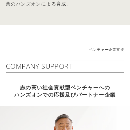
業のハンズオンによる育成。
「未来価値創造型CSR」の展開～
篠田真貴子氏との対談記事掲載
社会的責任経営委員会(委員長： 岩田 彰一郎)
2026.04.05
詳細はコチラ
【WEB掲載情報】2026/4/1(水)
2010年05月24日：経済・財政・金融
THE21オンライン キャリアコーナー 『情熱だけでは
21世紀 中小企業ニューディール政策
成功しない理由とは？ アスクル創業者が教える「勝てる仕
−幸せで豊かで活力ある『中小輝業』へのフロンティア−
組み」』 武蔵野大学 アントレプレナーシップ学部 学部
ベンチャー企業支援
2009年度 中堅・中小企業活性化委員会(委員長： 岩田 彰
長 伊藤羊一氏との対談記事掲載
一郎)
COMPANY SUPPORT
2026.04.05
詳細はコチラ
【雑誌掲載情報】2026/4/6(月)
2012年06月13日：企業経営
THE21 2026年5月号[総力特集：これから伸びる仕事・業
志の高い社会貢献型ベンチャーへの
社会益共創企業への進化
種] に武蔵野大学 アントレプレナーシップ学部 学部長 伊
ハンズオンでの応援及びパートナー企業
～持続可能な社会と企業の相乗発展を目指して～
藤羊一氏との対談記事掲載
2011年度社会的責任経営委員会(委員長：岩田 彰一郎)
2026.04.05
詳細はコチラ
【WEB掲載情報】2026/4/3(金)
以上
PRESIDENT ONLINE ビジネスに『起業家になる前に