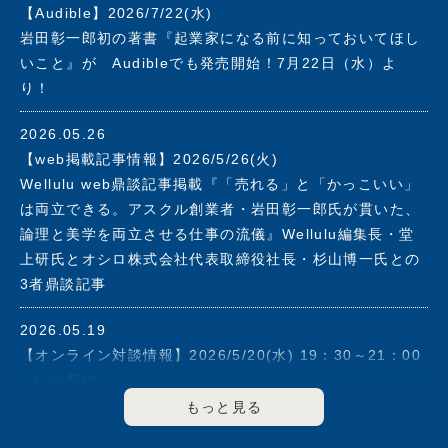
【Audible】2026/7/22(水)
2019年アスクル社長を退任。同年、株式会社フォース・マ
岩田彰一郎初の著書『起業家になる前に知っておいてほし
ーケティングアンドマネージメントを設立。志の高いベン
いこと』が Audibleでも発売開始！7月22日（水）よ
チャー企業の支援と大企業のイノベーション強化をその使
り！
命とし、これまで培ってきたマーケッター、経営者として
の手腕と経験を活かしながら、社会に貢献できる企業の育
2026.05.26
成に力を注ぐ。
【web掲載記事情報】2026/5/26(火)
2003年に経済同友会に入会、2008年度から2012年度まで
Wellulu web鼎談記事掲載『「売れる」と「かっこいい」
副代表幹事として企業の社会的責任について提言を行う。
は両立できる。アスクル創業者・岩田彰一郎氏が貫いた、
2013年度より2021年度まで幹事を歴任。
論理と美学を両立させる仕事の流儀』Wellulu編集長・堂
上研氏とオシロ株式会社代表取締役社長・杉山博一氏との
▼その他の役職
3者鼎談記事
2000年6月～2011年5月マネックスグループ(株)のアドバ
イザリーボードメンバー
2026.05.19
2003年5月～2008年6月(株)エヌ・ティ・ティ・ドコモ(現
【オンライン対談情報】2026/5/20(水) 19：30～21：00
(株)ＮＴＴドコモ)のアドバイザリーボードメンバー
Live配信
2006年6月～2018年3月(株)資生堂 社外取締役
FLAGS 「伊藤羊一が聞く！」#5 ゲスト：岩田彰一郎
2020年8月セーフィー(株)社外取締役
著書『起業家になる前に知っておいてほしいこと』オンラ