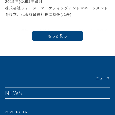
2019年(令和1年)9月
株式会社フォース・マーケティングアンドマネージメント
を設立、代表取締役社長に就任(現任)
1950年(昭和25年)大阪生まれ。1973年(昭和48年)慶應義
塾大学商学部卒業後、ライオン油脂(株)(現 ライオン(株))
に入社し「フリー&フリー」などのヘアケア商品を開発。
1986年プラス(株)に入社。1992年に新規事業であるアス
クル事業推進室 室長に就任。創業時４人でスタートしたア
スクル事業はオフィス用品通販サービスのパイオニアとし
て急成長を遂げ、1997年にはアスクル株式会社設立ととも
に代表取締役社長に就任。2000年にはJASDAQ、2004年
ニュース
には東証一部へと上場を果たす。その後も社長兼CEOとし
てアスクルを指揮し、年商4000億を誇るオフィス用品No.
NEWS
1デリバリーサービスへと発展させる。
さらにECの時代を予見し、2012年には個人向け通販サー
ビス「LOHACO」(ロハコ)を開始。ＢtoＢとＢtoＣの枠を
2026.07.16
超えたｅコマースサービスまでその事業領域を拡大する。