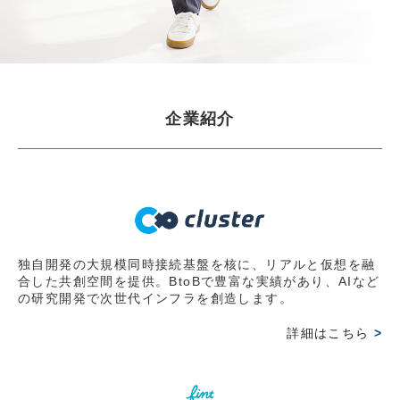
JBpress innovation Review良書抜粋ページに『起業家に
なる前に知っておいてほしいこと」掲載 第2弾
2026.03.30
【WEB掲載情報】2026/3/30(月)
企業紹介
JBpress innovation Review良書抜粋ページに『起業家に
なる前に知っておいてほしいこと」掲載 第1弾
2026.03.15
【出版情報】2026/3/6(金)
岩田彰一郎 初の著書『起業家になる前に知っておいてほ
しいこと～経営の難問を乗り越えるたった一つの考え方
独自開発の大規模同時接続基盤を核に、リアルと仮想を融
合した共創空間を提供。BtoBで豊富な実績があり、AIなど
～』好評発売中
の研究開発で次世代インフラを創造します。
2026.03.15
詳細はこちら
>
【オンライン情報】2026/3/1(日)
オンラインコミュニティー『FLOWフッシーの会』にて発
売前オンライン読書会で講演。主催のレオスキャピタルワ