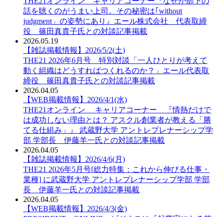
THE21オンライン キャリアコーナー『なぜか部下の
話を聴くのがうまい上司。その秘密は｢without
judgment」の姿勢にあり』エール株式会社 代表取締
役 篠田真貴子氏との対談記事掲載
2026.05.19
【雑誌掲載情報】2026/5/2(土)
THE21 2026年6月号 特別対談「一人ひとりが考えて
動く組織はどうすればつくれるのか？」エール代表取
締役 篠田真貴子氏との対談記事掲載
2026.04.05
【WEB掲載情報】2026/4/1(水)
THE21オンライン キャリアコーナー 『情熱だけで
は成功しない理由とは？ アスクル創業者が教える「勝
てる仕組み」』 武蔵野大学 アントレプレナーシップ学
部 学部長 伊藤羊一氏との対談記事掲載
2026.04.05
【雑誌掲載情報】2026/4/6(月)
THE21 2026年5月号[総力特集：これから伸びる仕事・
業種] に武蔵野大学 アントレプレナーシップ学部 学部
長 伊藤羊一氏との対談記事掲載
2026.04.05
【WEB掲載情報】2026/4/3(金)