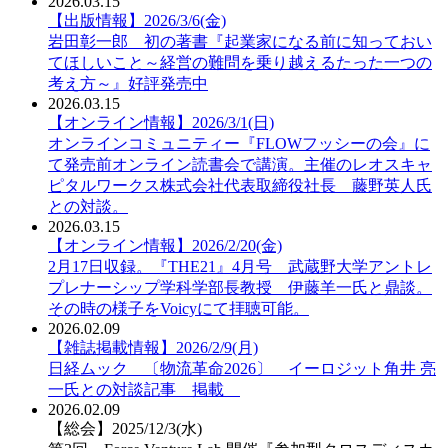
2026.03.15
【出版情報】2026/3/6(金)
岩田彰一郎 初の著書『起業家になる前に知っておい
てほしいこと～経営の難問を乗り越えるたった一つの
考え方～』好評発売中
2026.03.15
【オンライン情報】2026/3/1(日)
オンラインコミュニティー『FLOWフッシーの会』に
て発売前オンライン読書会で講演。主催のレオスキャ
ピタルワークス株式会社代表取締役社長 藤野英人氏
との対談。
2026.03.15
【オンライン情報】2026/2/20(金)
2月17日収録。『THE21』4月号 武蔵野大学アントレ
プレナーシップ学科学部長教授 伊藤羊一氏と鼎談。
その時の様子をVoicyにて拝聴可能。
2026.02.09
【雑誌掲載情報】2026/2/9(月)
日経ムック 〔物流革命2026〕 イーロジット角井 亮
一氏との対談記事 掲載
2026.02.09
【総会】2025/12/3(水)