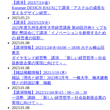
【講演】2023/7/21(金)
Kuramae DESIGN HAUSにて講演「アスクルの成長を
支えるデザイン経営」
2023.05.23
【講演】2023/5/23(火)
2023年度九州生産性大学経営講座 第49回月例トップを
囲む懇談会にて講演「イノベーションを創発するため
の 経営者の役割」
2023.01.08
【講演情報】2023/1/24(火)16:00 ～18:00 ホテル椿山荘
東京
ダイヤモンド経営塾 講演 「新しい経営哲学～社会
益創造企業の実現に向けて～」
2023.01.08
【雑誌掲載情報】2021/1/19 (木)
雑誌〔理念と経営〕2023年2月号 一橋大学 楠木建教
授との対談記事 掲載
2023.01.08
【講演情報】2022/11/16(水)15：00～16：30
一流塾 講師 「新しい経営哲学～社会益創造企業の
実現に向けて～」
2023.01.08