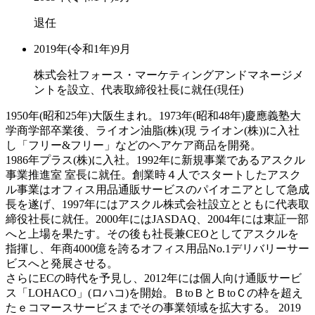
退任
2019年(令和1年)9月
株式会社フォース・マーケティングアンドマネージメ
ントを設立、代表取締役社長に就任(現任)
1950年(昭和25年)大阪生まれ。1973年(昭和48年)慶應義塾大
学商学部卒業後、ライオン油脂(株)(現 ライオン(株))に入社
し「フリー&フリー」などのヘアケア商品を開発。
1986年プラス(株)に入社。1992年に新規事業であるアスクル
事業推進室 室長に就任。創業時４人でスタートしたアスク
ル事業はオフィス用品通販サービスのパイオニアとして急成
長を遂げ、1997年にはアスクル株式会社設立とともに代表取
締役社長に就任。2000年にはJASDAQ、2004年には東証一部
へと上場を果たす。その後も社長兼CEOとしてアスクルを
指揮し、年商4000億を誇るオフィス用品No.1デリバリーサー
ビスへと発展させる。
さらにECの時代を予見し、2012年には個人向け通販サービ
ス「LOHACO」(ロハコ)を開始。ＢtoＢとＢtoＣの枠を超え
たｅコマースサービスまでその事業領域を拡大する。 2019