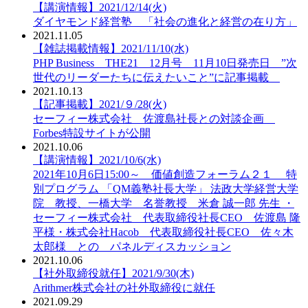
【講演情報】2021/12/14(火)
ダイヤモンド経営塾 「社会の進化と経営の在り方」
2021.11.05
【雑誌掲載情報】2021/11/10(水)
PHP Business THE21 12月号 11月10日発売日 ”次
世代のリーダーたちに伝えたいこと”に記事掲載
2021.10.13
【記事掲載】2021/９/28(火)
セーフィー株式会社 佐渡島社長との対談企画
Forbes特設サイトが公開
2021.10.06
【講演情報】2021/10/6(水)
2021年10月6日15:00～ 価値創造フォーラム２１ 特
別プログラム 「QM義塾社長大学」 法政大学経営大学
院 教授、一橋大学 名誉教授 米倉 誠一郎 先生 ・
セーフィー株式会社 代表取締役社長CEO 佐渡島 隆
平様・株式会社Hacob 代表取締役社長CEO 佐々木
太郎様 との パネルディスカッション
2021.10.06
【社外取締役就任】2021/9/30(木)
Arithmer株式会社の社外取締役に就任
2021.09.29