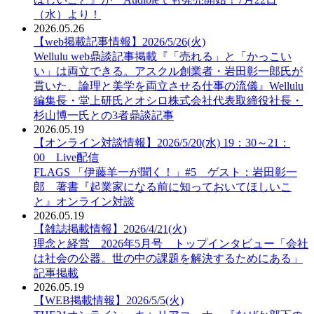
（水）より！
2026.05.26
【web掲載記事情報】2026/5/26(火)
Wellulu web鼎談記事掲載『「売れる」と「かっこい
い」は両立できる。アスクル創業者・岩田彰一郎氏が
貫いた、論理と美学を両立させる仕事の流儀』Wellulu
編集長・堂上研氏とオシロ株式会社代表取締役社長・
杉山博一氏との3者鼎談記事
2026.05.19
【オンライン対談情報】2026/5/20(水) 19：30～21：
00 Live配信
FLAGS 「伊藤羊一が聞く！」#5 ゲスト：岩田彰一
郎 著書『起業家になる前に知っておいてほしいこ
と』オンライン対談
2026.05.19
【雑誌掲載情報】2026/4/21(火)
理念と経営 2026年5月号 トップインタビュー「会社
は社会の公器。世の中の課題を解決するためにある」
記事掲載
2026.05.19
【WEB掲載情報】2026/5/5(火)