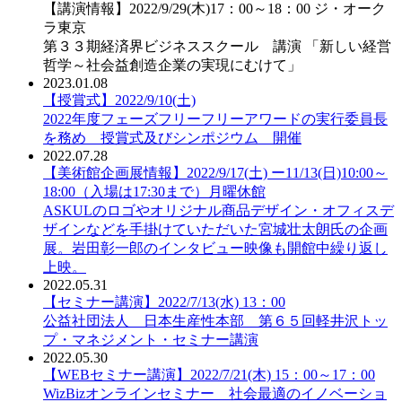
【講演情報】2022/9/29(木)17：00～18：00 ジ・オーク
ラ東京
第３３期経済界ビジネススクール 講演 「新しい経営
哲学～社会益創造企業の実現にむけて」
2023.01.08
【授賞式】2022/9/10(土)
2022年度フェーズフリーフリーアワードの実行委員長
を務め 授賞式及びシンポジウム 開催
2022.07.28
【美術館企画展情報】2022/9/17(土) ー11/13(日)10:00～
18:00（入場は17:30まで）月曜休館
ASKULのロゴやオリジナル商品デザイン・オフィスデ
ザインなどを手掛けていただいた宮城壮太朗氏の企画
展。岩田彰一郎のインタビュー映像も開館中繰り返し
上映。
2022.05.31
【セミナー講演】2022/7/13(水) 13：00
公益社団法人 日本生産性本部 第６５回軽井沢トッ
プ・マネジメント・セミナー講演
2022.05.30
【WEBセミナー講演】2022/7/21(木) 15：00～17：00
WizBizオンラインセミナー 社会最適のイノベーショ