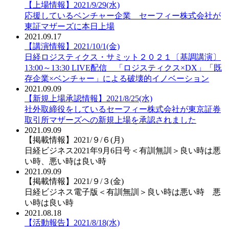
【上場情報】2021/9/29(水)
応援しているベンチャー企業 セーフィー株式会社が
東証マザーズに本日上場
2021.09.17
【講演情報】2021/10/1(金)
日経ロジスティクス・サミット２０２１〔基調講演〕
13:00～13:30 LIVE配信 「ロジスティクス×DX」「既
存企業×ベンチャー」による破壊的イノベーション
2021.09.09
【新規上場承認情報】2021/8/25(水)
社外取締役をしているセーフィー株式会社が東京証券
取引所マザーズへの新規上場を承認されました
2021.09.09
【掲載情報】2021/９/６(月)
日経ビジネス2021年9月6日号＜有訓無訓＞良い時は悪
い時、悪い時は良い時
2021.09.09
【掲載情報】2021/９/３(金)
日経ビジネス電子版＜有訓無訓＞良い時は悪い時 悪
い時は良い時
2021.08.18
【活動報告】2021/8/18(水)