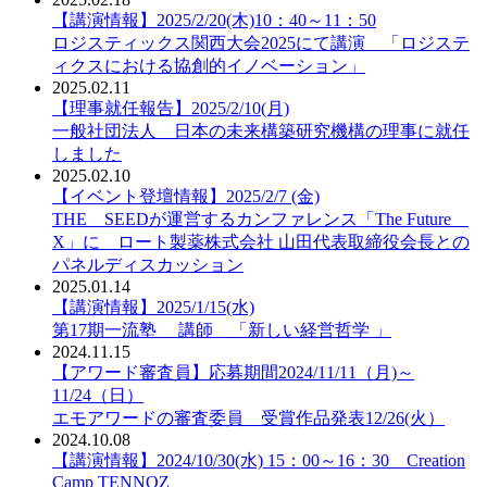
【講演情報】2025/2/20(木)10：40～11：50
ロジスティックス関西大会2025にて講演 「ロジステ
ィクスにおける協創的イノベーション」
2025.02.11
【理事就任報告】2025/2/10(月)
一般社団法人 日本の未来構築研究機構の理事に就任
しました
2025.02.10
【イベント登壇情報】2025/2/7 (金)
THE SEEDが運営するカンファレンス「The Future
X」に ロート製薬株式会社 山田代表取締役会長との
パネルディスカッション
2025.01.14
【講演情報】2025/1/15(水)
第17期一流塾 講師 「新しい経営哲学 」
2024.11.15
【アワード審査員】応募期間2024/11/11（月)～
11/24（日）
エモアワードの審査委員 受賞作品発表12/26(火）
2024.10.08
【講演情報】2024/10/30(水) 15：00～16：30 Creation
Camp TENNOZ