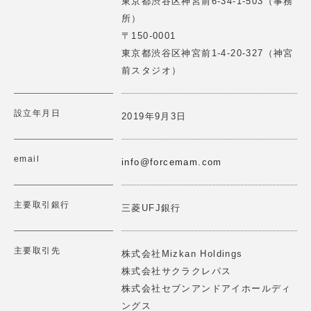
東京都渋谷区神宮前6-34-1-503（事務
ーケティングの実践を支援いたします。
所）
2025.06.12
詳細はこちら
>
〒150-0001
【講演情報】2025/3/25(水)
東京都渋谷区神宮前1-4-20-327（神宮
第1回レジェンドにKKRジャパンシニアフェロー斉藤惇氏
前スタジオ）
に聞くForce Venture Lab開催
2025.02.18
設立年月日
One StepSは"AIとユーザーの繋ぎ目を作る"ことをミッシ
2019年9月3日
【講演情報】2025/2/20(木)10：40～11：50
ョンに機械学習を用いた伴走型プロダクト開発支援とAIヒ
ューマンのプロダクト開発を行っています。
ロジスティックス関西大会2025にて講演 「ロジスティク
email
スにおける協創的イノベーション」
info@forcemam.com
詳細はこちら
>
2025.02.11
主要取引銀行
三菱UFJ銀行
【理事就任報告】2025/2/10(月)
一般社団法人 日本の未来構築研究機構の理事に就任しま
した
食の多様性プラットフォーム「WE TABLE」を運営し、ア
主要取引先
株式会社Mizkan Holdings
レルギー・ヴィーガン・宗教的制限等に対応した食体験を
株式会社サクラクレパス
2025.02.10
提供します。 MAPやケータリングをコミュニティベース
株式会社セブンアンドアイホールディ
で展開し、世界中の人々が一つのテーブルを囲める社会を
【イベント登壇情報】2025/2/7 (金)
目指します。
ングス
THE SEEDが運営するカンファレンス「The Future