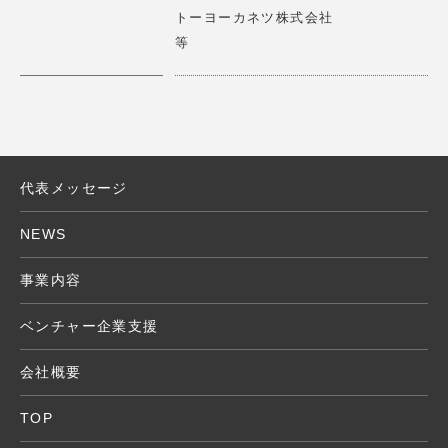
トーヨーカネツ株式会社
X」に ロート製薬株式会社 山田代表取締役会長とのパネ
詳細はこちら
>
等
ルディスカッション
2025.01.14
【講演情報】2025/1/15(水)
第17期一流塾 講師 「新しい経営哲学 」
タイムリープは、少人数で多拠点の接客を可能にする遠隔
接客サービスRURAを展開しています。 RURAを通じて、
サービス業の大きな課題である人手不足を解決していきま
代表メッセージ
2024.11.15
す。
【アワード審査員】応募期間2024/11/11（月)～ 11/24
NEWS
（日）
詳細はこちら
>
エモアワードの審査委員 受賞作品発表12/26(火）
事業内容
2024.10.08
ベンチャー企業支援
【講演情報】2024/10/30(水) 15：00～16：30 Creatio
ヴィアゲートは映像解析技術を用いた消費者インサイト調
n Camp TENNOZ
会社概要
査プラットフォーム「エモミル」で、社会に新しい価値を
『New Commerce Conference』にて講演
作り出すイノベーターの閃きをサポートしています。
TOP
2024.10.08
詳細はこちら
>