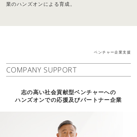
業のハンズオンによる育成。
「未来価値創造型CSR」の展開～
篠田真貴子氏との対談記事掲載
社会的責任経営委員会(委員長： 岩田 彰一郎)
2026.04.05
詳細はコチラ
【WEB掲載情報】2026/4/1(水)
2010年05月24日：経済・財政・金融
THE21オンライン キャリアコーナー 『情熱だけでは
21世紀 中小企業ニューディール政策
成功しない理由とは？ アスクル創業者が教える「勝てる仕
−幸せで豊かで活力ある『中小輝業』へのフロンティア−
組み」』 武蔵野大学 アントレプレナーシップ学部 学部
ベンチャー企業支援
2009年度 中堅・中小企業活性化委員会(委員長： 岩田 彰
長 伊藤羊一氏との対談記事掲載
一郎)
COMPANY SUPPORT
2026.04.05
詳細はコチラ
【雑誌掲載情報】2026/4/6(月)
2012年06月13日：企業経営
THE21 2026年5月号[総力特集：これから伸びる仕事・業
志の高い社会貢献型ベンチャーへの
社会益共創企業への進化
種] に武蔵野大学 アントレプレナーシップ学部 学部長 伊
ハンズオンでの応援及びパートナー企業
～持続可能な社会と企業の相乗発展を目指して～
藤羊一氏との対談記事掲載
2011年度社会的責任経営委員会(委員長：岩田 彰一郎)
2026.04.05
詳細はコチラ
【WEB掲載情報】2026/4/3(金)
以上
PRESIDENT ONLINE ビジネスに『起業家になる前に