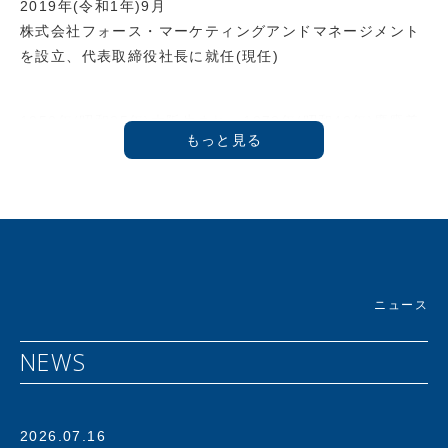
2019年(令和1年)9月
株式会社フォース・マーケティングアンドマネージメント
を設立、代表取締役社長に就任(現任)
1950年(昭和25年)大阪生まれ。1973年(昭和48年)慶應義
塾大学商学部卒業後、ライオン油脂(株)(現 ライオン(株))
に入社し「フリー&フリー」などのヘアケア商品を開発。
1986年プラス(株)に入社。1992年に新規事業であるアス
クル事業推進室 室長に就任。創業時４人でスタートしたア
スクル事業はオフィス用品通販サービスのパイオニアとし
て急成長を遂げ、1997年にはアスクル株式会社設立ととも
に代表取締役社長に就任。2000年にはJASDAQ、2004年
ニュース
には東証一部へと上場を果たす。その後も社長兼CEOとし
てアスクルを指揮し、年商4000億を誇るオフィス用品No.
NEWS
1デリバリーサービスへと発展させる。
さらにECの時代を予見し、2012年には個人向け通販サー
ビス「LOHACO」(ロハコ)を開始。ＢtoＢとＢtoＣの枠を
2026.07.16
超えたｅコマースサービスまでその事業領域を拡大する。