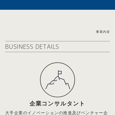
2021年6月エステー(株)社外取締役
イン対談
2021年9月Arithmer(株)社外取締役
2026.05.19
2022年5月(株)Hacobu社外取締役
【雑誌掲載情報】2026/4/21(火)
2025年6月ロート製薬(株)社外取締役
理念と経営 2026年5月号 トップインタビュー「会社は
＜経済同友会 活動＞
事業内容
社会の公器。世の中の課題を解決するためにある」記事掲
2004年度起業フォーラム企画運営委員
載
BUSINESS DETAILS
2005年度起業フォーラム委員長
2026.05.19
2006～2007年度ＩＴによる社会変革委員会委員長
【WEB掲載情報】2026/5/5(火)
2008年度社会的責任経営委員会委員長
THE21オンライン キャリアコーナー『なぜか部下の話を
2009年度中堅・中小企業活性化委員会委員長
聴くのがうまい上司。その秘密は｢without judgment」の
2010年度観光・文化委員会委員長
姿勢にあり』エール株式会社 代表取締役 篠田真貴子氏
2011年度社会的責任経営委員会委員長
との対談記事掲載
2015年度国際金融市場委員会副委員長
2009年04月23日：企業経営
2026.05.19
今こそ企業家精神あふれる経営の実践を
【雑誌掲載情報】2026/5/2(土)
企業コンサルタント
～「三面鏡経営」と「5つのジャパン・ニューディール」
THE21 2026年6月号 特別対談「一人ひとりが考えて動
大手企業のイノベーションの推進及びベンチャー企
の推進による
く組織はどうすればつくれるのか？」エール代表取締役