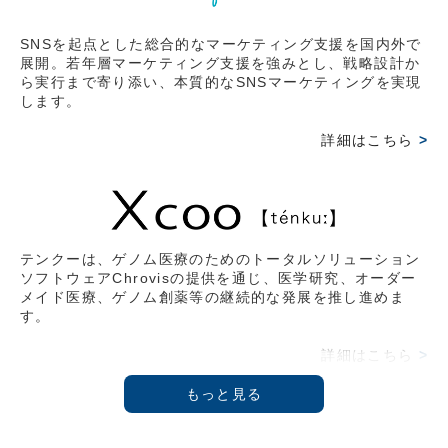
ークス株式会社代表取締役社長 藤野英人氏との対談。
SNSを起点とした総合的なマーケティング支援を国内外で
2026.03.15
展開。若年層マーケティング支援を強みとし、戦略設計か
ら実行まで寄り添い、本質的なSNSマーケティングを実現
【オンライン情報】2026/2/20(金)
します。
2月17日収録。『THE21』4月号 武蔵野大学アントレプ
レナーシップ学科学部長教授 伊藤羊一氏と鼎談。その時
詳細はこちら
>
の様子をVoicyにて拝聴可能。
2026.02.09
【雑誌掲載情報】2026/2/9(月)
日経ムック 〔物流革命2026〕 イーロジット角井 亮一
テンクーは、ゲノム医療のためのトータルソリューション
ソフトウェアChrovisの提供を通じ、医学研究、オーダー
氏との対談記事 掲載
メイド医療、ゲノム創薬等の継続的な発展を推し進めま
す。
2026.02.09
【総会】2025/12/3(水)
詳細はこちら
>
第3回 Force Venture Lab.開催『参加型クロスディスカ
ッション』
2025.10.23