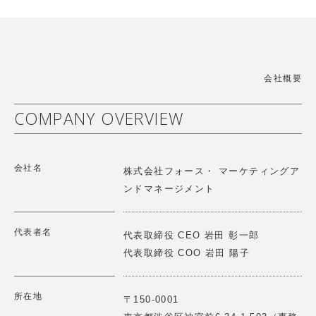
【講演情報】2025/9/3(水)
「世界中のこども達の「生きる力」を育てたい」をミッシ
ョンに、幼児施設向けの教育教材、こどもだけでなく保育
第2回レジェンドに聞く オリックス株式会社シニアチェ
者や保護者も楽しくなるソリューションを提供しています
アマン宮内義彦氏ご講話 Force Venture Lab.開催
詳細はこちら
>
会社概要
2025.10.23
【講演情報】2025/10/23(木)
COMPANY OVERVIEW
第25回戦略物流セミナー (株)イー・ロジット角井様との
パネルディスカッション
ハハカラは「夫婦協働への意識と知識向上」「家事育児の
会社名
可視化」「分担促進」に取り組むことで企業と個人の幸福
2025.06.12
株式会社フォース・ マーケティングア
度と生産性の向上に貢献します。
【講演情報】2025/6/12(木)
ンドマネージメント
第18期一流塾 講師 「新しい経営哲学～歴史の転換点に
詳細はこちら
>
どう立ち向かうか～」
代表者名
代表取締役 CEO 岩田 彰一郎
代表取締役 COO 岩田 陽子
2025.06.12
【総会】2025/６/11(水)
第２回 Force Venture Lab 開催 『仲間と語らう
GOOD SHARE株式会社は「推し活」促進アプリの提供を
所在地
〒150-0001
通じて、顧客のファン化を促進し効果的な企業のファンマ
～歴史の転換点にどうたち向かうか～』