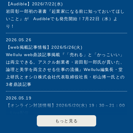
【Audible】2026/7/22(水)
2019年アスクル社長を退任。同年、株式会社フォース・マ
岩田彰一郎初の著書『起業家になる前に知っておいてほし
ーケティングアンドマネージメントを設立。志の高いベン
いこと』が Audibleでも発売開始！7月22日（水）よ
チャー企業の支援と大企業のイノベーション強化をその使
り！
命とし、これまで培ってきたマーケッター、経営者として
の手腕と経験を活かしながら、社会に貢献できる企業の育
2026.05.26
成に力を注ぐ。
【web掲載記事情報】2026/5/26(火)
2003年に経済同友会に入会、2008年度から2012年度まで
Wellulu web鼎談記事掲載『「売れる」と「かっこいい」
副代表幹事として企業の社会的責任について提言を行う。
は両立できる。アスクル創業者・岩田彰一郎氏が貫いた、
2013年度より2021年度まで幹事を歴任。
論理と美学を両立させる仕事の流儀』Wellulu編集長・堂
上研氏とオシロ株式会社代表取締役社長・杉山博一氏との
▼その他の役職
3者鼎談記事
2000年6月～2011年5月マネックスグループ(株)のアドバ
イザリーボードメンバー
2026.05.19
2003年5月～2008年6月(株)エヌ・ティ・ティ・ドコモ(現
【オンライン対談情報】2026/5/20(水) 19：30～21：00
(株)ＮＴＴドコモ)のアドバイザリーボードメンバー
Live配信
2006年6月～2018年3月(株)資生堂 社外取締役
FLAGS 「伊藤羊一が聞く！」#5 ゲスト：岩田彰一郎
2020年8月セーフィー(株)社外取締役
著書『起業家になる前に知っておいてほしいこと』オンラ