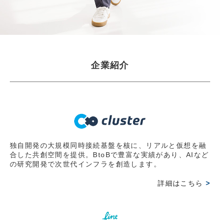
JBpress innovation Review良書抜粋ページに『起業家に
なる前に知っておいてほしいこと」掲載 第2弾
2026.03.30
【WEB掲載情報】2026/3/30(月)
企業紹介
JBpress innovation Review良書抜粋ページに『起業家に
なる前に知っておいてほしいこと」掲載 第1弾
2026.03.15
【出版情報】2026/3/6(金)
岩田彰一郎 初の著書『起業家になる前に知っておいてほ
しいこと～経営の難問を乗り越えるたった一つの考え方
独自開発の大規模同時接続基盤を核に、リアルと仮想を融
合した共創空間を提供。BtoBで豊富な実績があり、AIなど
～』好評発売中
の研究開発で次世代インフラを創造します。
2026.03.15
詳細はこちら
>
【オンライン情報】2026/3/1(日)
オンラインコミュニティー『FLOWフッシーの会』にて発
売前オンライン読書会で講演。主催のレオスキャピタルワ