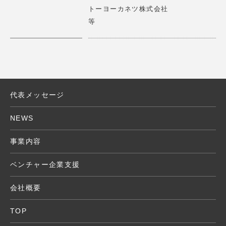
トーヨーカネツ株式会社
X」に ロート製薬株式会社 山田代表取締役会長とのパネ
詳細はこちら
>
等
ルディスカッション
2025.01.14
【講演情報】2025/1/15(水)
第17期一流塾 講師 「新しい経営哲学 」
タイムリープは、少人数で多拠点の接客を可能にする遠隔
接客サービスRURAを展開しています。 RURAを通じて、
サービス業の大きな課題である人手不足を解決していきま
代表メッセージ
2024.11.15
す。
【アワード審査員】応募期間2024/11/11（月)～ 11/24
NEWS
（日）
詳細はこちら
>
エモアワードの審査委員 受賞作品発表12/26(火）
事業内容
2024.10.08
ベンチャー企業支援
【講演情報】2024/10/30(水) 15：00～16：30 Creatio
ヴィアゲートは映像解析技術を用いた消費者インサイト調
n Camp TENNOZ
会社概要
査プラットフォーム「エモミル」で、社会に新しい価値を
『New Commerce Conference』にて講演
作り出すイノベーターの閃きをサポートしています。
TOP
2024.10.08
詳細はこちら
>