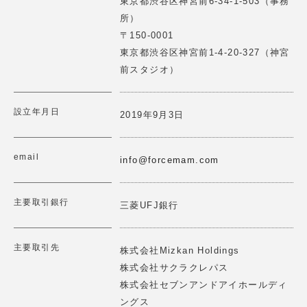
東京都渋谷区神宮前6-34-1-503（事務
ーケティングの実践を支援いたします。
所）
2025.06.12
詳細はこちら
>
〒150-0001
【講演情報】2025/3/25(水)
東京都渋谷区神宮前1-4-20-327（神宮
第1回レジェンドにKKRジャパンシニアフェロー斉藤惇氏
前スタジオ）
に聞くForce Venture Lab開催
2025.02.18
設立年月日
One StepSは"AIとユーザーの繋ぎ目を作る"ことをミッシ
2019年9月3日
【講演情報】2025/2/20(木)10：40～11：50
ョンに機械学習を用いた伴走型プロダクト開発支援とAIヒ
ューマンのプロダクト開発を行っています。
ロジスティックス関西大会2025にて講演 「ロジスティク
email
スにおける協創的イノベーション」
info@forcemam.com
詳細はこちら
>
2025.02.11
主要取引銀行
三菱UFJ銀行
【理事就任報告】2025/2/10(月)
一般社団法人 日本の未来構築研究機構の理事に就任しま
した
食の多様性プラットフォーム「WE TABLE」を運営し、ア
主要取引先
株式会社Mizkan Holdings
レルギー・ヴィーガン・宗教的制限等に対応した食体験を
株式会社サクラクレパス
2025.02.10
提供します。 MAPやケータリングをコミュニティベース
株式会社セブンアンドアイホールディ
で展開し、世界中の人々が一つのテーブルを囲める社会を
【イベント登壇情報】2025/2/7 (金)
目指します。
ングス
THE SEEDが運営するカンファレンス「The Future