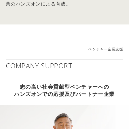
業のハンズオンによる育成。
「未来価値創造型CSR」の展開～
篠田真貴子氏との対談記事掲載
社会的責任経営委員会(委員長： 岩田 彰一郎)
2026.04.05
詳細はコチラ
【WEB掲載情報】2026/4/1(水)
2010年05月24日：経済・財政・金融
THE21オンライン キャリアコーナー 『情熱だけでは
21世紀 中小企業ニューディール政策
成功しない理由とは？ アスクル創業者が教える「勝てる仕
−幸せで豊かで活力ある『中小輝業』へのフロンティア−
組み」』 武蔵野大学 アントレプレナーシップ学部 学部
ベンチャー企業支援
2009年度 中堅・中小企業活性化委員会(委員長： 岩田 彰
長 伊藤羊一氏との対談記事掲載
一郎)
COMPANY SUPPORT
2026.04.05
詳細はコチラ
【雑誌掲載情報】2026/4/6(月)
2012年06月13日：企業経営
THE21 2026年5月号[総力特集：これから伸びる仕事・業
志の高い社会貢献型ベンチャーへの
社会益共創企業への進化
種] に武蔵野大学 アントレプレナーシップ学部 学部長 伊
ハンズオンでの応援及びパートナー企業
～持続可能な社会と企業の相乗発展を目指して～
藤羊一氏との対談記事掲載
2011年度社会的責任経営委員会(委員長：岩田 彰一郎)
2026.04.05
詳細はコチラ
【WEB掲載情報】2026/4/3(金)
以上
PRESIDENT ONLINE ビジネスに『起業家になる前に