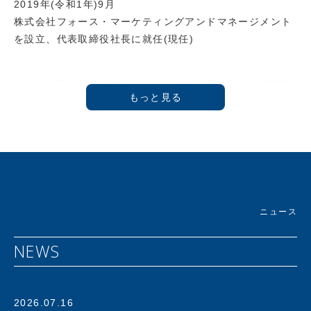
2019年(令和1年)9月
株式会社フォース・マーケティングアンドマネージメント
を設立、代表取締役社長に就任(現任)
1950年(昭和25年)大阪生まれ。1973年(昭和48年)慶應義
塾大学商学部卒業後、ライオン油脂(株)(現 ライオン(株))
に入社し「フリー&フリー」などのヘアケア商品を開発。
1986年プラス(株)に入社。1992年に新規事業であるアス
クル事業推進室 室長に就任。創業時４人でスタートしたア
スクル事業はオフィス用品通販サービスのパイオニアとし
て急成長を遂げ、1997年にはアスクル株式会社設立ととも
に代表取締役社長に就任。2000年にはJASDAQ、2004年
ニュース
には東証一部へと上場を果たす。その後も社長兼CEOとし
てアスクルを指揮し、年商4000億を誇るオフィス用品No.
NEWS
1デリバリーサービスへと発展させる。
さらにECの時代を予見し、2012年には個人向け通販サー
ビス「LOHACO」(ロハコ)を開始。ＢtoＢとＢtoＣの枠を
2026.07.16
超えたｅコマースサービスまでその事業領域を拡大する。