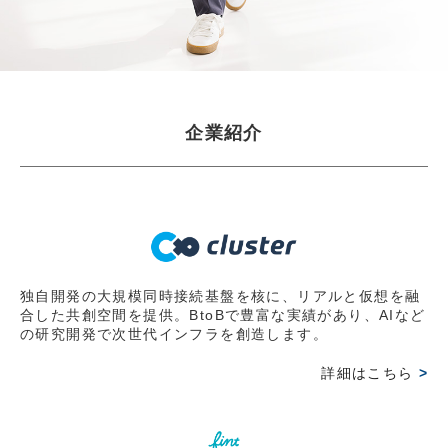
JBpress innovation Review良書抜粋ページに『起業家に
なる前に知っておいてほしいこと」掲載 第2弾
2026.03.30
【WEB掲載情報】2026/3/30(月)
企業紹介
JBpress innovation Review良書抜粋ページに『起業家に
なる前に知っておいてほしいこと」掲載 第1弾
2026.03.15
【出版情報】2026/3/6(金)
岩田彰一郎 初の著書『起業家になる前に知っておいてほ
しいこと～経営の難問を乗り越えるたった一つの考え方
独自開発の大規模同時接続基盤を核に、リアルと仮想を融
合した共創空間を提供。BtoBで豊富な実績があり、AIなど
～』好評発売中
の研究開発で次世代インフラを創造します。
2026.03.15
詳細はこちら
>
【オンライン情報】2026/3/1(日)
オンラインコミュニティー『FLOWフッシーの会』にて発
売前オンライン読書会で講演。主催のレオスキャピタルワ