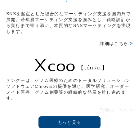
ークス株式会社代表取締役社長 藤野英人氏との対談。
SNSを起点とした総合的なマーケティング支援を国内外で
2026.03.15
展開。若年層マーケティング支援を強みとし、戦略設計か
ら実行まで寄り添い、本質的なSNSマーケティングを実現
【オンライン情報】2026/2/20(金)
します。
2月17日収録。『THE21』4月号 武蔵野大学アントレプ
レナーシップ学科学部長教授 伊藤羊一氏と鼎談。その時
詳細はこちら
>
の様子をVoicyにて拝聴可能。
2026.02.09
【雑誌掲載情報】2026/2/9(月)
日経ムック 〔物流革命2026〕 イーロジット角井 亮一
テンクーは、ゲノム医療のためのトータルソリューション
ソフトウェアChrovisの提供を通じ、医学研究、オーダー
氏との対談記事 掲載
メイド医療、ゲノム創薬等の継続的な発展を推し進めま
す。
2026.02.09
【総会】2025/12/3(水)
詳細はこちら
>
第3回 Force Venture Lab.開催『参加型クロスディスカ
ッション』
2025.10.23