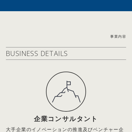
2021年6月エステー(株)社外取締役
イン対談
2021年9月Arithmer(株)社外取締役
2026.05.19
2022年5月(株)Hacobu社外取締役
【雑誌掲載情報】2026/4/21(火)
2025年6月ロート製薬(株)社外取締役
理念と経営 2026年5月号 トップインタビュー「会社は
＜経済同友会 活動＞
事業内容
社会の公器。世の中の課題を解決するためにある」記事掲
2004年度起業フォーラム企画運営委員
載
BUSINESS DETAILS
2005年度起業フォーラム委員長
2026.05.19
2006～2007年度ＩＴによる社会変革委員会委員長
【WEB掲載情報】2026/5/5(火)
2008年度社会的責任経営委員会委員長
THE21オンライン キャリアコーナー『なぜか部下の話を
2009年度中堅・中小企業活性化委員会委員長
聴くのがうまい上司。その秘密は｢without judgment」の
2010年度観光・文化委員会委員長
姿勢にあり』エール株式会社 代表取締役 篠田真貴子氏
2011年度社会的責任経営委員会委員長
との対談記事掲載
2015年度国際金融市場委員会副委員長
2009年04月23日：企業経営
2026.05.19
今こそ企業家精神あふれる経営の実践を
【雑誌掲載情報】2026/5/2(土)
企業コンサルタント
～「三面鏡経営」と「5つのジャパン・ニューディール」
THE21 2026年6月号 特別対談「一人ひとりが考えて動
大手企業のイノベーションの推進及びベンチャー企
の推進による
く組織はどうすればつくれるのか？」エール代表取締役