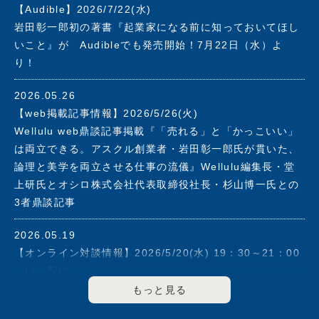
【Audible】2026/7/22(水)
2019年アスクル社長を退任。同年、株式会社フォース・マ
岩田彰一郎初の著書『起業家になる前に知っておいてほし
ーケティングアンドマネージメントを設立。志の高いベン
いこと』が Audibleでも発売開始！7月22日（水）よ
チャー企業の支援と大企業のイノベーション強化をその使
り！
命とし、これまで培ってきたマーケッター、経営者として
の手腕と経験を活かしながら、社会に貢献できる企業の育
2026.05.26
成に力を注ぐ。
【web掲載記事情報】2026/5/26(火)
2003年に経済同友会に入会、2008年度から2012年度まで
Wellulu web鼎談記事掲載『「売れる」と「かっこいい」
副代表幹事として企業の社会的責任について提言を行う。
は両立できる。アスクル創業者・岩田彰一郎氏が貫いた、
2013年度より2021年度まで幹事を歴任。
論理と美学を両立させる仕事の流儀』Wellulu編集長・堂
上研氏とオシロ株式会社代表取締役社長・杉山博一氏との
▼その他の役職
3者鼎談記事
2000年6月～2011年5月マネックスグループ(株)のアドバ
イザリーボードメンバー
2026.05.19
2003年5月～2008年6月(株)エヌ・ティ・ティ・ドコモ(現
【オンライン対談情報】2026/5/20(水) 19：30～21：00
(株)ＮＴＴドコモ)のアドバイザリーボードメンバー
Live配信
2006年6月～2018年3月(株)資生堂 社外取締役
FLAGS 「伊藤羊一が聞く！」#5 ゲスト：岩田彰一郎
2020年8月セーフィー(株)社外取締役
著書『起業家になる前に知っておいてほしいこと』オンラ