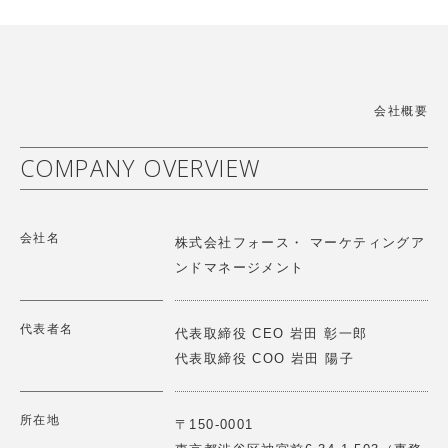
【講演情報】2025/9/3(水)
「世界中のこども達の「生きる力」を育てたい」をミッシ
ョンに、幼児施設向けの教育教材、こどもだけでなく保育
第2回レジェンドに聞く オリックス株式会社シニアチェ
者や保護者も楽しくなるソリューションを提供しています
アマン宮内義彦氏ご講話 Force Venture Lab.開催
詳細はこちら
>
会社概要
2025.10.23
【講演情報】2025/10/23(木)
COMPANY OVERVIEW
第25回戦略物流セミナー (株)イー・ロジット角井様との
パネルディスカッション
ハハカラは「夫婦協働への意識と知識向上」「家事育児の
会社名
可視化」「分担促進」に取り組むことで企業と個人の幸福
2025.06.12
株式会社フォース・ マーケティングア
度と生産性の向上に貢献します。
【講演情報】2025/6/12(木)
ンドマネージメント
第18期一流塾 講師 「新しい経営哲学～歴史の転換点に
詳細はこちら
>
どう立ち向かうか～」
代表者名
代表取締役 CEO 岩田 彰一郎
代表取締役 COO 岩田 陽子
2025.06.12
【総会】2025/６/11(水)
第２回 Force Venture Lab 開催 『仲間と語らう
GOOD SHARE株式会社は「推し活」促進アプリの提供を
所在地
〒150-0001
通じて、顧客のファン化を促進し効果的な企業のファンマ
～歴史の転換点にどうたち向かうか～』