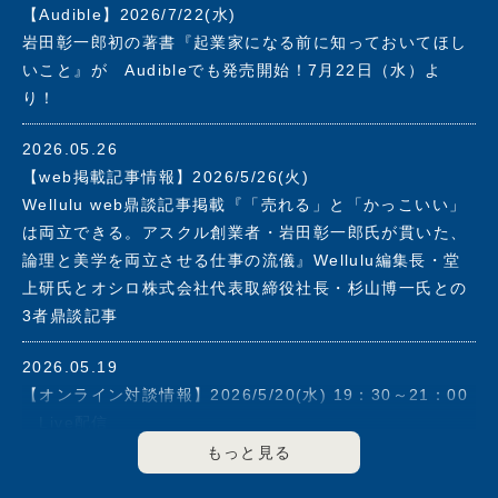
【Audible】2026/7/22(水)
2019年アスクル社長を退任。同年、株式会社フォース・マ
岩田彰一郎初の著書『起業家になる前に知っておいてほし
ーケティングアンドマネージメントを設立。志の高いベン
いこと』が Audibleでも発売開始！7月22日（水）よ
チャー企業の支援と大企業のイノベーション強化をその使
り！
命とし、これまで培ってきたマーケッター、経営者として
の手腕と経験を活かしながら、社会に貢献できる企業の育
2026.05.26
成に力を注ぐ。
【web掲載記事情報】2026/5/26(火)
2003年に経済同友会に入会、2008年度から2012年度まで
Wellulu web鼎談記事掲載『「売れる」と「かっこいい」
副代表幹事として企業の社会的責任について提言を行う。
は両立できる。アスクル創業者・岩田彰一郎氏が貫いた、
2013年度より2021年度まで幹事を歴任。
論理と美学を両立させる仕事の流儀』Wellulu編集長・堂
上研氏とオシロ株式会社代表取締役社長・杉山博一氏との
▼その他の役職
3者鼎談記事
2000年6月～2011年5月マネックスグループ(株)のアドバ
イザリーボードメンバー
2026.05.19
2003年5月～2008年6月(株)エヌ・ティ・ティ・ドコモ(現
【オンライン対談情報】2026/5/20(水) 19：30～21：00
(株)ＮＴＴドコモ)のアドバイザリーボードメンバー
Live配信
2006年6月～2018年3月(株)資生堂 社外取締役
FLAGS 「伊藤羊一が聞く！」#5 ゲスト：岩田彰一郎
2020年8月セーフィー(株)社外取締役
著書『起業家になる前に知っておいてほしいこと』オンラ