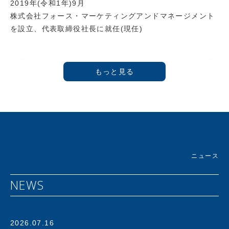
2019年(令和1年)9月
株式会社フォース・マーケティングアンドマネージメント
を設立、代表取締役社長に就任(現任)
1950年(昭和25年)大阪生まれ。1973年(昭和48年)慶應義
塾大学商学部卒業後、ライオン油脂(株)(現 ライオン(株))
に入社し「フリー&フリー」などのヘアケア商品を開発。
1986年プラス(株)に入社。1992年に新規事業であるアス
クル事業推進室 室長に就任。創業時４人でスタートしたア
スクル事業はオフィス用品通販サービスのパイオニアとし
て急成長を遂げ、1997年にはアスクル株式会社設立ととも
に代表取締役社長に就任。2000年にはJASDAQ、2004年
ニュース
には東証一部へと上場を果たす。その後も社長兼CEOとし
てアスクルを指揮し、年商4000億を誇るオフィス用品No.
NEWS
1デリバリーサービスへと発展させる。
さらにECの時代を予見し、2012年には個人向け通販サー
ビス「LOHACO」(ロハコ)を開始。ＢtoＢとＢtoＣの枠を
2026.07.16
超えたｅコマースサービスまでその事業領域を拡大する。