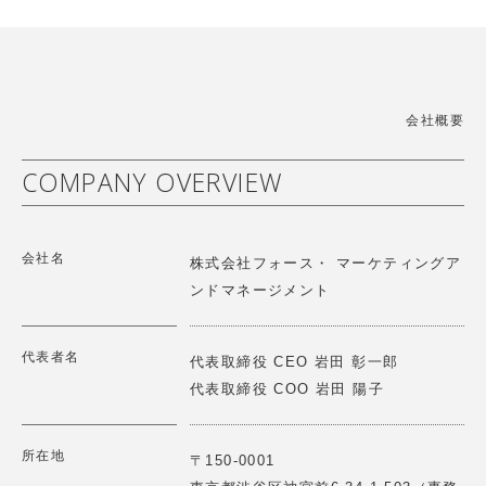
【講演情報】2025/9/3(水)
「世界中のこども達の「生きる力」を育てたい」をミッシ
ョンに、幼児施設向けの教育教材、こどもだけでなく保育
第2回レジェンドに聞く オリックス株式会社シニアチェ
者や保護者も楽しくなるソリューションを提供しています
アマン宮内義彦氏ご講話 Force Venture Lab.開催
詳細はこちら
>
会社概要
2025.10.23
【講演情報】2025/10/23(木)
COMPANY OVERVIEW
第25回戦略物流セミナー (株)イー・ロジット角井様との
パネルディスカッション
ハハカラは「夫婦協働への意識と知識向上」「家事育児の
会社名
可視化」「分担促進」に取り組むことで企業と個人の幸福
2025.06.12
株式会社フォース・ マーケティングア
度と生産性の向上に貢献します。
【講演情報】2025/6/12(木)
ンドマネージメント
第18期一流塾 講師 「新しい経営哲学～歴史の転換点に
詳細はこちら
>
どう立ち向かうか～」
代表者名
代表取締役 CEO 岩田 彰一郎
代表取締役 COO 岩田 陽子
2025.06.12
【総会】2025/６/11(水)
第２回 Force Venture Lab 開催 『仲間と語らう
GOOD SHARE株式会社は「推し活」促進アプリの提供を
所在地
〒150-0001
通じて、顧客のファン化を促進し効果的な企業のファンマ
～歴史の転換点にどうたち向かうか～』