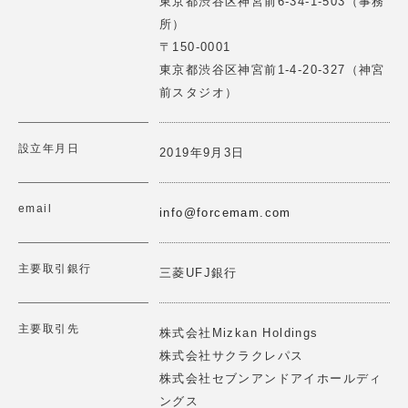
東京都渋谷区神宮前6-34-1-503（事務
ーケティングの実践を支援いたします。
所）
2025.06.12
詳細はこちら
>
〒150-0001
【講演情報】2025/3/25(水)
東京都渋谷区神宮前1-4-20-327（神宮
第1回レジェンドにKKRジャパンシニアフェロー斉藤惇氏
前スタジオ）
に聞くForce Venture Lab開催
2025.02.18
設立年月日
One StepSは"AIとユーザーの繋ぎ目を作る"ことをミッシ
2019年9月3日
【講演情報】2025/2/20(木)10：40～11：50
ョンに機械学習を用いた伴走型プロダクト開発支援とAIヒ
ューマンのプロダクト開発を行っています。
ロジスティックス関西大会2025にて講演 「ロジスティク
email
スにおける協創的イノベーション」
info@forcemam.com
詳細はこちら
>
2025.02.11
主要取引銀行
三菱UFJ銀行
【理事就任報告】2025/2/10(月)
一般社団法人 日本の未来構築研究機構の理事に就任しま
した
食の多様性プラットフォーム「WE TABLE」を運営し、ア
主要取引先
株式会社Mizkan Holdings
レルギー・ヴィーガン・宗教的制限等に対応した食体験を
株式会社サクラクレパス
2025.02.10
提供します。 MAPやケータリングをコミュニティベース
株式会社セブンアンドアイホールディ
で展開し、世界中の人々が一つのテーブルを囲める社会を
【イベント登壇情報】2025/2/7 (金)
目指します。
ングス
THE SEEDが運営するカンファレンス「The Future