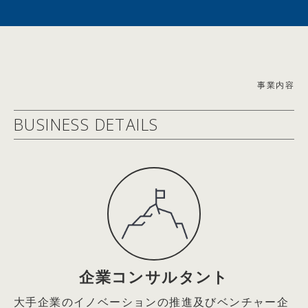
2021年6月エステー(株)社外取締役
イン対談
2021年9月Arithmer(株)社外取締役
2026.05.19
2022年5月(株)Hacobu社外取締役
【雑誌掲載情報】2026/4/21(火)
2025年6月ロート製薬(株)社外取締役
理念と経営 2026年5月号 トップインタビュー「会社は
＜経済同友会 活動＞
事業内容
社会の公器。世の中の課題を解決するためにある」記事掲
2004年度起業フォーラム企画運営委員
載
BUSINESS DETAILS
2005年度起業フォーラム委員長
2026.05.19
2006～2007年度ＩＴによる社会変革委員会委員長
【WEB掲載情報】2026/5/5(火)
2008年度社会的責任経営委員会委員長
THE21オンライン キャリアコーナー『なぜか部下の話を
2009年度中堅・中小企業活性化委員会委員長
聴くのがうまい上司。その秘密は｢without judgment」の
2010年度観光・文化委員会委員長
姿勢にあり』エール株式会社 代表取締役 篠田真貴子氏
2011年度社会的責任経営委員会委員長
との対談記事掲載
2015年度国際金融市場委員会副委員長
2009年04月23日：企業経営
2026.05.19
今こそ企業家精神あふれる経営の実践を
【雑誌掲載情報】2026/5/2(土)
企業コンサルタント
～「三面鏡経営」と「5つのジャパン・ニューディール」
THE21 2026年6月号 特別対談「一人ひとりが考えて動
大手企業のイノベーションの推進及びベンチャー企
の推進による
く組織はどうすればつくれるのか？」エール代表取締役