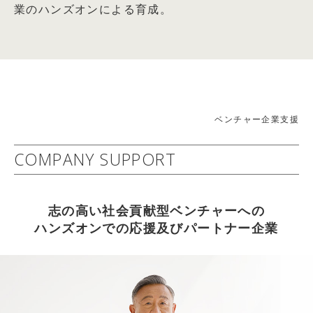
業のハンズオンによる育成。
「未来価値創造型CSR」の展開～
篠田真貴子氏との対談記事掲載
社会的責任経営委員会(委員長： 岩田 彰一郎)
2026.04.05
詳細はコチラ
【WEB掲載情報】2026/4/1(水)
2010年05月24日：経済・財政・金融
THE21オンライン キャリアコーナー 『情熱だけでは
21世紀 中小企業ニューディール政策
成功しない理由とは？ アスクル創業者が教える「勝てる仕
−幸せで豊かで活力ある『中小輝業』へのフロンティア−
組み」』 武蔵野大学 アントレプレナーシップ学部 学部
ベンチャー企業支援
2009年度 中堅・中小企業活性化委員会(委員長： 岩田 彰
長 伊藤羊一氏との対談記事掲載
一郎)
COMPANY SUPPORT
2026.04.05
詳細はコチラ
【雑誌掲載情報】2026/4/6(月)
2012年06月13日：企業経営
THE21 2026年5月号[総力特集：これから伸びる仕事・業
志の高い社会貢献型ベンチャーへの
社会益共創企業への進化
種] に武蔵野大学 アントレプレナーシップ学部 学部長 伊
ハンズオンでの応援及びパートナー企業
～持続可能な社会と企業の相乗発展を目指して～
藤羊一氏との対談記事掲載
2011年度社会的責任経営委員会(委員長：岩田 彰一郎)
2026.04.05
詳細はコチラ
【WEB掲載情報】2026/4/3(金)
以上
PRESIDENT ONLINE ビジネスに『起業家になる前に