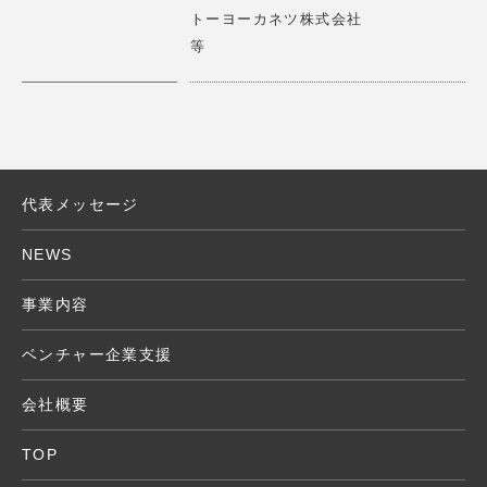
トーヨーカネツ株式会社
X」に ロート製薬株式会社 山田代表取締役会長とのパネ
詳細はこちら
>
等
ルディスカッション
2025.01.14
【講演情報】2025/1/15(水)
第17期一流塾 講師 「新しい経営哲学 」
タイムリープは、少人数で多拠点の接客を可能にする遠隔
接客サービスRURAを展開しています。 RURAを通じて、
サービス業の大きな課題である人手不足を解決していきま
代表メッセージ
2024.11.15
す。
【アワード審査員】応募期間2024/11/11（月)～ 11/24
NEWS
（日）
詳細はこちら
>
エモアワードの審査委員 受賞作品発表12/26(火）
事業内容
2024.10.08
ベンチャー企業支援
【講演情報】2024/10/30(水) 15：00～16：30 Creatio
ヴィアゲートは映像解析技術を用いた消費者インサイト調
n Camp TENNOZ
会社概要
査プラットフォーム「エモミル」で、社会に新しい価値を
『New Commerce Conference』にて講演
作り出すイノベーターの閃きをサポートしています。
TOP
2024.10.08
詳細はこちら
>