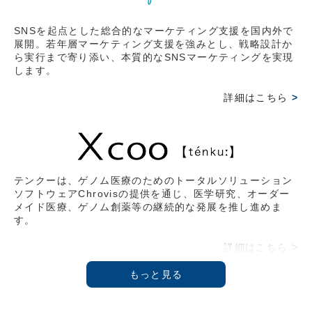
ークス株式会社代表取締役社長 藤野英人氏との対談。
SNSを起点とした総合的なマーケティング支援を国内外で
2026.03.15
展開。若年層マーケティング支援を強みとし、戦略設計か
ら実行まで寄り添い、本質的なSNSマーケティングを実現
【オンライン情報】2026/2/20(金)
します。
2月17日収録。『THE21』4月号 武蔵野大学アントレプ
レナーシップ学科学部長教授 伊藤羊一氏と鼎談。その時
詳細はこちら
>
の様子をVoicyにて拝聴可能。
2026.02.09
【雑誌掲載情報】2026/2/9(月)
日経ムック 〔物流革命2026〕 イーロジット角井 亮一
テンクーは、ゲノム医療のためのトータルソリューション
ソフトウェアChrovisの提供を通じ、医学研究、オーダー
氏との対談記事 掲載
メイド医療、ゲノム創薬等の継続的な発展を推し進めま
す。
2026.02.09
【総会】2025/12/3(水)
詳細はこちら
>
第3回 Force Venture Lab.開催『参加型クロスディスカ
ッション』
2025.10.23