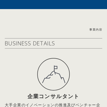
2021年6月エステー(株)社外取締役
イン対談
2021年9月Arithmer(株)社外取締役
2026.05.19
2022年5月(株)Hacobu社外取締役
【雑誌掲載情報】2026/4/21(火)
2025年6月ロート製薬(株)社外取締役
理念と経営 2026年5月号 トップインタビュー「会社は
＜経済同友会 活動＞
事業内容
社会の公器。世の中の課題を解決するためにある」記事掲
2004年度起業フォーラム企画運営委員
載
BUSINESS DETAILS
2005年度起業フォーラム委員長
2026.05.19
2006～2007年度ＩＴによる社会変革委員会委員長
【WEB掲載情報】2026/5/5(火)
2008年度社会的責任経営委員会委員長
THE21オンライン キャリアコーナー『なぜか部下の話を
2009年度中堅・中小企業活性化委員会委員長
聴くのがうまい上司。その秘密は｢without judgment」の
2010年度観光・文化委員会委員長
姿勢にあり』エール株式会社 代表取締役 篠田真貴子氏
2011年度社会的責任経営委員会委員長
との対談記事掲載
2015年度国際金融市場委員会副委員長
2009年04月23日：企業経営
2026.05.19
今こそ企業家精神あふれる経営の実践を
【雑誌掲載情報】2026/5/2(土)
企業コンサルタント
～「三面鏡経営」と「5つのジャパン・ニューディール」
THE21 2026年6月号 特別対談「一人ひとりが考えて動
大手企業のイノベーションの推進及びベンチャー企
の推進による
く組織はどうすればつくれるのか？」エール代表取締役