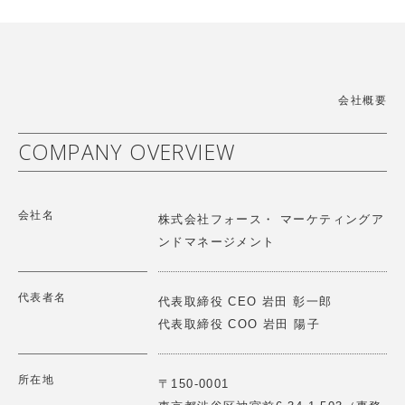
【講演情報】2025/9/3(水)
「世界中のこども達の「生きる力」を育てたい」をミッシ
ョンに、幼児施設向けの教育教材、こどもだけでなく保育
第2回レジェンドに聞く オリックス株式会社シニアチェ
者や保護者も楽しくなるソリューションを提供しています
アマン宮内義彦氏ご講話 Force Venture Lab.開催
詳細はこちら
>
会社概要
2025.10.23
【講演情報】2025/10/23(木)
COMPANY OVERVIEW
第25回戦略物流セミナー (株)イー・ロジット角井様との
パネルディスカッション
ハハカラは「夫婦協働への意識と知識向上」「家事育児の
会社名
可視化」「分担促進」に取り組むことで企業と個人の幸福
2025.06.12
株式会社フォース・ マーケティングア
度と生産性の向上に貢献します。
【講演情報】2025/6/12(木)
ンドマネージメント
第18期一流塾 講師 「新しい経営哲学～歴史の転換点に
詳細はこちら
>
どう立ち向かうか～」
代表者名
代表取締役 CEO 岩田 彰一郎
代表取締役 COO 岩田 陽子
2025.06.12
【総会】2025/６/11(水)
第２回 Force Venture Lab 開催 『仲間と語らう
GOOD SHARE株式会社は「推し活」促進アプリの提供を
所在地
〒150-0001
通じて、顧客のファン化を促進し効果的な企業のファンマ
～歴史の転換点にどうたち向かうか～』