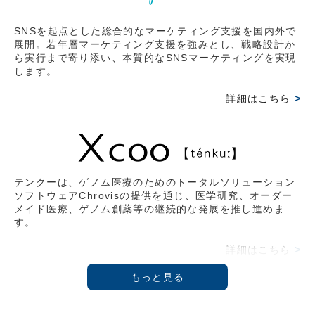
ークス株式会社代表取締役社長 藤野英人氏との対談。
SNSを起点とした総合的なマーケティング支援を国内外で
2026.03.15
展開。若年層マーケティング支援を強みとし、戦略設計か
ら実行まで寄り添い、本質的なSNSマーケティングを実現
【オンライン情報】2026/2/20(金)
します。
2月17日収録。『THE21』4月号 武蔵野大学アントレプ
レナーシップ学科学部長教授 伊藤羊一氏と鼎談。その時
詳細はこちら
>
の様子をVoicyにて拝聴可能。
2026.02.09
【雑誌掲載情報】2026/2/9(月)
日経ムック 〔物流革命2026〕 イーロジット角井 亮一
テンクーは、ゲノム医療のためのトータルソリューション
ソフトウェアChrovisの提供を通じ、医学研究、オーダー
氏との対談記事 掲載
メイド医療、ゲノム創薬等の継続的な発展を推し進めま
す。
2026.02.09
【総会】2025/12/3(水)
詳細はこちら
>
第3回 Force Venture Lab.開催『参加型クロスディスカ
ッション』
2025.10.23