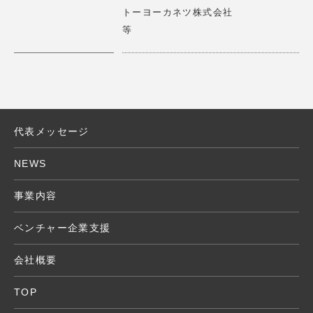
トーヨーカネツ株式会社
X」に ロート製薬株式会社 山田代表取締役会長とのパネ
詳細はこちら
>
等
ルディスカッション
2025.01.14
【講演情報】2025/1/15(水)
第17期一流塾 講師 「新しい経営哲学 」
タイムリープは、少人数で多拠点の接客を可能にする遠隔
接客サービスRURAを展開しています。 RURAを通じて、
サービス業の大きな課題である人手不足を解決していきま
代表メッセージ
2024.11.15
す。
【アワード審査員】応募期間2024/11/11（月)～ 11/24
NEWS
（日）
詳細はこちら
>
エモアワードの審査委員 受賞作品発表12/26(火）
事業内容
2024.10.08
ベンチャー企業支援
【講演情報】2024/10/30(水) 15：00～16：30 Creatio
ヴィアゲートは映像解析技術を用いた消費者インサイト調
n Camp TENNOZ
会社概要
査プラットフォーム「エモミル」で、社会に新しい価値を
『New Commerce Conference』にて講演
作り出すイノベーターの閃きをサポートしています。
TOP
2024.10.08
詳細はこちら
>