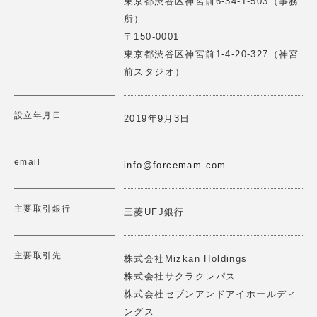
東京都渋谷区神宮前6-34-1-503（事務
ーケティングの実践を支援いたします。
所）
2025.06.12
詳細はこちら
>
〒150-0001
【講演情報】2025/3/25(水)
東京都渋谷区神宮前1-4-20-327（神宮
第1回レジェンドにKKRジャパンシニアフェロー斉藤惇氏
前スタジオ）
に聞くForce Venture Lab開催
2025.02.18
設立年月日
One StepSは"AIとユーザーの繋ぎ目を作る"ことをミッシ
2019年9月3日
【講演情報】2025/2/20(木)10：40～11：50
ョンに機械学習を用いた伴走型プロダクト開発支援とAIヒ
ューマンのプロダクト開発を行っています。
ロジスティックス関西大会2025にて講演 「ロジスティク
email
スにおける協創的イノベーション」
info@forcemam.com
詳細はこちら
>
2025.02.11
主要取引銀行
三菱UFJ銀行
【理事就任報告】2025/2/10(月)
一般社団法人 日本の未来構築研究機構の理事に就任しま
した
食の多様性プラットフォーム「WE TABLE」を運営し、ア
主要取引先
株式会社Mizkan Holdings
レルギー・ヴィーガン・宗教的制限等に対応した食体験を
株式会社サクラクレパス
2025.02.10
提供します。 MAPやケータリングをコミュニティベース
株式会社セブンアンドアイホールディ
で展開し、世界中の人々が一つのテーブルを囲める社会を
【イベント登壇情報】2025/2/7 (金)
目指します。
ングス
THE SEEDが運営するカンファレンス「The Future