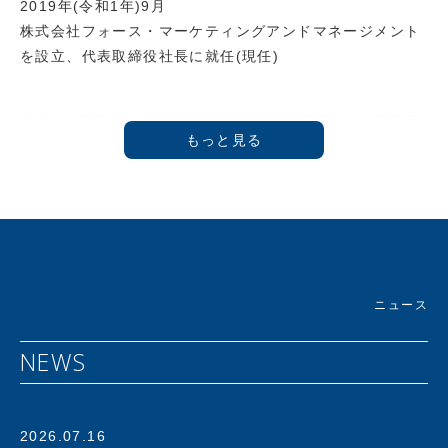
2019年(令和1年)9月
株式会社フォース・マーケティングアンドマネージメント
を設立、代表取締役社長に就任(現任)
1950年(昭和25年)大阪生まれ。1973年(昭和48年)慶應義
塾大学商学部卒業後、ライオン油脂(株)(現 ライオン(株))
に入社し「フリー&フリー」などのヘアケア商品を開発。
1986年プラス(株)に入社。1992年に新規事業であるアス
クル事業推進室 室長に就任。創業時４人でスタートしたア
スクル事業はオフィス用品通販サービスのパイオニアとし
て急成長を遂げ、1997年にはアスクル株式会社設立ととも
に代表取締役社長に就任。2000年にはJASDAQ、2004年
ニュース
には東証一部へと上場を果たす。その後も社長兼CEOとし
てアスクルを指揮し、年商4000億を誇るオフィス用品No.
NEWS
1デリバリーサービスへと発展させる。
さらにECの時代を予見し、2012年には個人向け通販サー
ビス「LOHACO」(ロハコ)を開始。ＢtoＢとＢtoＣの枠を
2026.07.16
超えたｅコマースサービスまでその事業領域を拡大する。