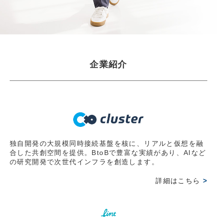
JBpress innovation Review良書抜粋ページに『起業家に
なる前に知っておいてほしいこと」掲載 第2弾
2026.03.30
【WEB掲載情報】2026/3/30(月)
企業紹介
JBpress innovation Review良書抜粋ページに『起業家に
なる前に知っておいてほしいこと」掲載 第1弾
2026.03.15
【出版情報】2026/3/6(金)
岩田彰一郎 初の著書『起業家になる前に知っておいてほ
しいこと～経営の難問を乗り越えるたった一つの考え方
独自開発の大規模同時接続基盤を核に、リアルと仮想を融
合した共創空間を提供。BtoBで豊富な実績があり、AIなど
～』好評発売中
の研究開発で次世代インフラを創造します。
2026.03.15
詳細はこちら
>
【オンライン情報】2026/3/1(日)
オンラインコミュニティー『FLOWフッシーの会』にて発
売前オンライン読書会で講演。主催のレオスキャピタルワ