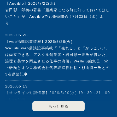
【Audible】2026/7/22(水)
2019年アスクル社長を退任。同年、株式会社フォース・マ
岩田彰一郎初の著書『起業家になる前に知っておいてほし
ーケティングアンドマネージメントを設立。志の高いベン
いこと』が Audibleでも発売開始！7月22日（水）よ
チャー企業の支援と大企業のイノベーション強化をその使
り！
命とし、これまで培ってきたマーケッター、経営者として
の手腕と経験を活かしながら、社会に貢献できる企業の育
2026.05.26
成に力を注ぐ。
【web掲載記事情報】2026/5/26(火)
2003年に経済同友会に入会、2008年度から2012年度まで
Wellulu web鼎談記事掲載『「売れる」と「かっこいい」
副代表幹事として企業の社会的責任について提言を行う。
は両立できる。アスクル創業者・岩田彰一郎氏が貫いた、
2013年度より2021年度まで幹事を歴任。
論理と美学を両立させる仕事の流儀』Wellulu編集長・堂
上研氏とオシロ株式会社代表取締役社長・杉山博一氏との
▼その他の役職
3者鼎談記事
2000年6月～2011年5月マネックスグループ(株)のアドバ
イザリーボードメンバー
2026.05.19
2003年5月～2008年6月(株)エヌ・ティ・ティ・ドコモ(現
【オンライン対談情報】2026/5/20(水) 19：30～21：00
(株)ＮＴＴドコモ)のアドバイザリーボードメンバー
Live配信
2006年6月～2018年3月(株)資生堂 社外取締役
FLAGS 「伊藤羊一が聞く！」#5 ゲスト：岩田彰一郎
2020年8月セーフィー(株)社外取締役
著書『起業家になる前に知っておいてほしいこと』オンラ