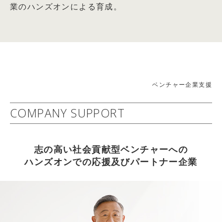
業のハンズオンによる育成。
「未来価値創造型CSR」の展開～
篠田真貴子氏との対談記事掲載
社会的責任経営委員会(委員長： 岩田 彰一郎)
2026.04.05
詳細はコチラ
【WEB掲載情報】2026/4/1(水)
2010年05月24日：経済・財政・金融
THE21オンライン キャリアコーナー 『情熱だけでは
21世紀 中小企業ニューディール政策
成功しない理由とは？ アスクル創業者が教える「勝てる仕
−幸せで豊かで活力ある『中小輝業』へのフロンティア−
組み」』 武蔵野大学 アントレプレナーシップ学部 学部
ベンチャー企業支援
2009年度 中堅・中小企業活性化委員会(委員長： 岩田 彰
長 伊藤羊一氏との対談記事掲載
一郎)
COMPANY SUPPORT
2026.04.05
詳細はコチラ
【雑誌掲載情報】2026/4/6(月)
2012年06月13日：企業経営
THE21 2026年5月号[総力特集：これから伸びる仕事・業
志の高い社会貢献型ベンチャーへの
社会益共創企業への進化
種] に武蔵野大学 アントレプレナーシップ学部 学部長 伊
ハンズオンでの応援及びパートナー企業
～持続可能な社会と企業の相乗発展を目指して～
藤羊一氏との対談記事掲載
2011年度社会的責任経営委員会(委員長：岩田 彰一郎)
2026.04.05
詳細はコチラ
【WEB掲載情報】2026/4/3(金)
以上
PRESIDENT ONLINE ビジネスに『起業家になる前に